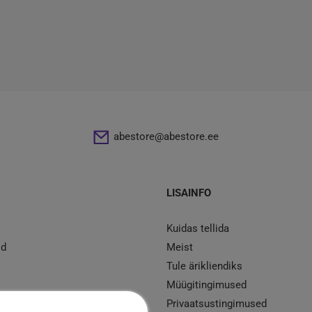
abestore@abestore.ee
LISAINFO
Kuidas tellida
id
Meist
Tule ärikliendiks
Müügitingimused
d
Privaatsustingimused