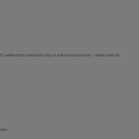
eekindlast materjalist ning on kohe kasutusvalmis – eraldi katet või
lles.