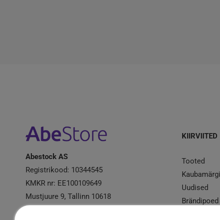
KIIRVIITED
Abestock AS
Tooted
Registrikood: 10344545
Kaubamärg
KMKR nr: EE100109649
Uudised
Mustjuure 9, Tallinn 10618
Brändipoed
Kampaania