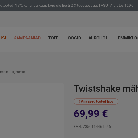
ik tooted -15%, kulleriga kaup koju üle Eesti 2-3 tööpäevaga, TASUTA alates 129€
US!
KAMPAANIAD
TOIT
JOOGID
ALKOHOL
LEMMIKL
mismatt, roosa
Twistshake mäh
Viimased tooted laos
69,99 €
EAN: 7350154461596