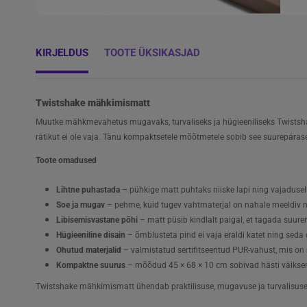
KIRJELDUS
TOOTE ÜKSIKASJAD
Twistshake mähkimismatt
Muutke mähkmevahetus mugavaks, turvaliseks ja hügieeniliseks Twistsh
rätikut ei ole vaja. Tänu kompaktsetele mõõtmetele sobib see suurepäras
Toote omadused
Lihtne puhastada
– pühkige matt puhtaks niiske lapi ning vajadusel 
Soe ja mugav
– pehme, kuid tugev vahtmaterjal on nahale meeldiv n
Libisemisvastane põhi
– matt püsib kindlalt paigal, et tagada suur
Hügieeniline disain
– õmblusteta pind ei vaja eraldi katet ning seda o
Ohutud materjalid
– valmistatud sertifitseeritud PUR-vahust, mis on 
Kompaktne suurus
– mõõdud 45 × 68 × 10 cm sobivad hästi väiks
Twistshake
mähkimismatt ühendab praktilisuse, mugavuse ja turvalisuse, 