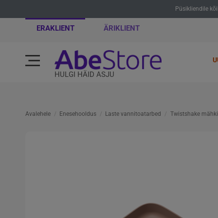
Püsikliendile kõ
ERAKLIENT
ÄRIKLIENT
U
HULGI HÄID ASJU
Avalehele
Enesehooldus
Laste vannitoatarbed
Twistshake mähki