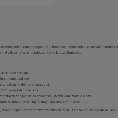
ake mähkimismatiga. Kompaktne ja õmblusteta mähkimismatt on valmistatud 100% v
elt nii väiksematesse ruumidesse kui ka kaasa võtmiseks.
vee ja õrna seebiga.
ing tundub alati soe.
em turvalisus mähkmevahetuse ajal.
n lihtne kiiresti puhastada.
mittetoksiline ega sisalda endokriinsüsteemi kahjustavaid aineid.
ematesse ruumidesse ning on mugavad kaasa võtmiseks.
et muuta igapäevane mähkmevahetus võimalikult lihtsaks nii kodus kui ka liikvel o