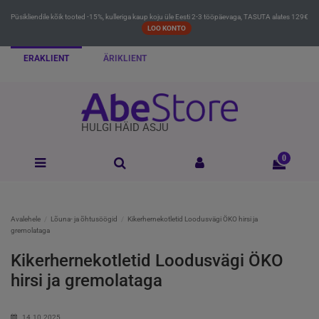
Püsikliendile kõik tooted -15%, kulleriga kaup koju üle Eesti 2-3 tööpäevaga, TASUTA alates 129€
LOO KONTO
ERAKLIENT
ÄRIKLIENT
HULGI HÄID ASJU
0
Avalehele
Lõuna- ja õhtusöögid
Kikerhernekotletid Loodusvägi ÖKO hirsi ja
gremolataga
Kikerhernekotletid Loodusvägi ÖKO
hirsi ja gremolataga
14.10.2025