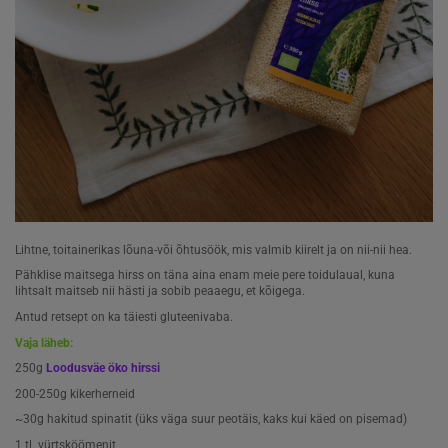
Lihtne, toitainerikas lõuna-või õhtusöök, mis valmib kiirelt ja on nii-nii hea.
Pähklise maitsega hirss on täna aina enam meie pere toidulaual, kuna
lihtsalt maitseb nii hästi ja sobib peaaegu, et kõigega.
Antud retsept on ka täiesti gluteenivaba.
Vaja läheb:
250g
Loodusväe öko hirssi
200-250g kikerherneid
~30g hakitud spinatit (üks väga suur peotäis, kaks kui käed on pisemad)
1 tl vürtsköömenit