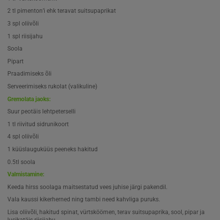
2 tl pimenton’i ehk teravat suitsupaprikat
3 spl oliivõli
1 spl riisijahu
Soola
Pipart
Praadimiseks õli
Serveerimiseks rukolat (valikuline)
Gremolata jaoks:
Suur peotäis lehtpeterselli
1 tl riivitud sidrunikoort
4 spl oliivõli
1 küüslauguküüs peeneks hakitud
0.5tl soola
Valmistamine:
Keeda hirss soolaga maitsestatud vees juhise järgi pakendil.
Vala kaussi kikerherned ning tambi need kahvliga puruks.
Lisa oliivõli, hakitud spinat, vürtsköömen, terav suitsupaprika, sool, pipar ja
lusikatäis riisijahu.