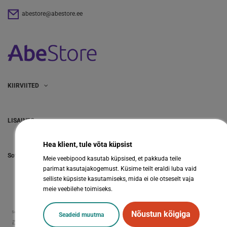
abestore@abestore.ee
KIIRVIITED
LISAINFO
Hea klient, tule võta küpsist
Sotsiaalmeedia
Meie veebipood kasutab küpsised, et pakkuda teile
parimat kasutajakogemust. Küsime teilt eraldi luba vaid
selliste küpsiste kasutamiseks, mida ei ole otseselt vaja
meie veebilehe toimiseks.
Nõustun kõigiga
Seadeid muutma