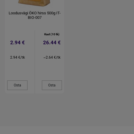
Loodusvägi ÖKO hirss 500g IT-
BIO-007
Kast (10 tk)
2.94 €
26.44 €
2.94 €/tk
~2.64 €/tk
Osta
Osta