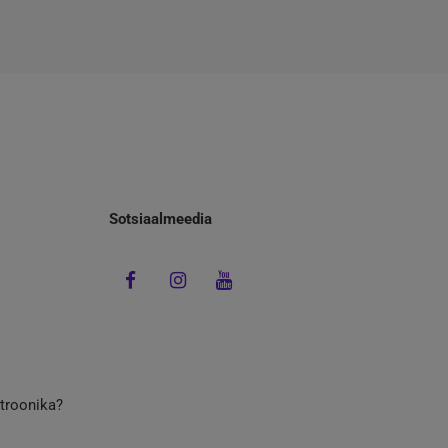
Sotsiaalmeedia
ktroonika?