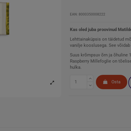
EAN: 8000350008222
Kas oled juba proovinud Matild
Lehttainaküpsis on täidetud mõ
vanilje kooslusega. See võidab
Suus krõmpsuv õrn ja õhuline 19
Raspberry Millefoglie on tõelis
hulka.
Osta