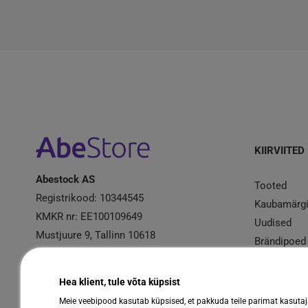
KIIRVIITED
Abestock AS
Tooted
Registrikood: 10344545
Kaubamärg
KMKR nr: EE100109649
Uudised
Mustjuure 9, Tallinn 10618
Brändipoed
Kampaania
Garantiire
Hea klient, tule võta küpsist
Meie veebipood kasutab küpsised, et pakkuda teile parimat kasuta