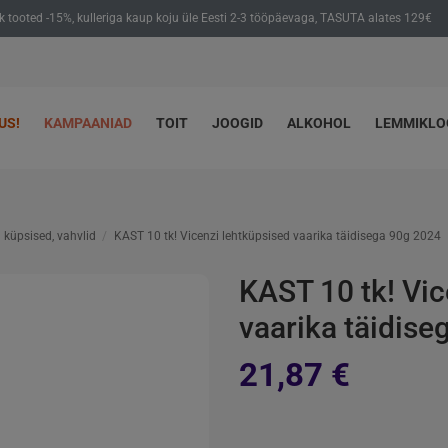
ik tooted -15%, kulleriga kaup koju üle Eesti 2-3 tööpäevaga, TASUTA alates 129€
US!
KAMPAANIAD
TOIT
JOOGID
ALKOHOL
LEMMIKL
küpsised, vahvlid
KAST 10 tk! Vicenzi lehtküpsised vaarika täidisega 90g 2024
KAST 10 tk! Vic
vaarika täidise
21,87 €