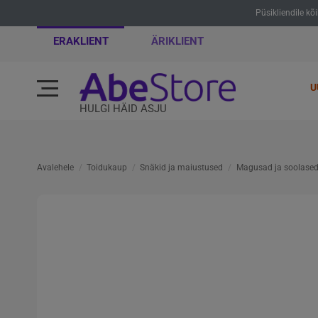
Püsikliendile kõ
ERAKLIENT
ÄRIKLIENT
U
HULGI HÄID ASJU
Avalehele
Toidukaup
Snäkid ja maiustused
Magusad ja soolased 