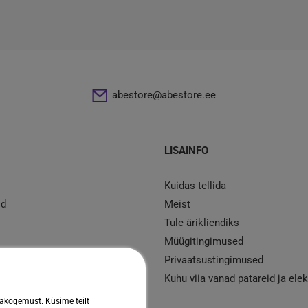
abestore@abestore.ee
LISAINFO
Kuidas tellida
id
Meist
Tule ärikliendiks
Müügitingimused
d
Privaatsustingimused
mont
Kuhu viia vanad patareid ja ele
jakogemust. Küsime teilt