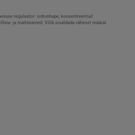
appesuse regulaator: sidrunhape, konsentreeritud
d lõhna- ja maitseained. Võib sisaldada vähesel määral