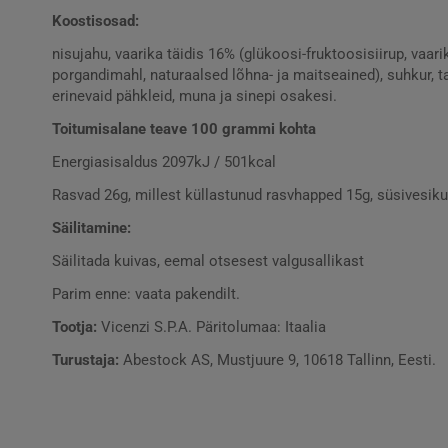
Koostisosad:
nisujahu, vaarika täidis 16% (glükoosi-fruktoosisiirup, vaar
porgandimahl, naturaalsed lõhna- ja maitseained), suhkur, ta
erinevaid pähkleid, muna ja sinepi osakesi.
Toitumisalane teave 100 grammi kohta
Energiasisaldus 2097kJ / 501kcal
Rasvad 26g, millest küllastunud rasvhapped 15g, süsivesikud
Säilitamine:
Säilitada kuivas, eemal otsesest valgusallikast
Parim enne: vaata pakendilt.
Tootja:
Vicenzi S.P.A. Päritolumaa: Itaalia
Turustaja:
Abestock AS, Mustjuure 9, 10618 Tallinn, Eesti.