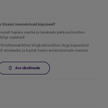
e Vicenzi imemaistvaid küpsiseid?
nusalt hapuka vaarika ja tasakaalu pakkuva bourbon-
 kõigi südamed!
2-lehttainakihiline kõrgkvaliteedilise võiga küpsetatud
elt ainulaadne ja kuulub Itaalia armastatuimate maiuste
Ava üksiktoode