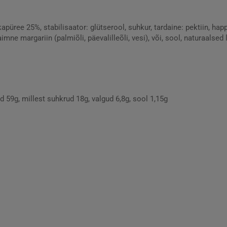
ikapüree 25%, stabilisaator: glütserool, suhkur, tardaine: pektiin, h
imne margariin (palmiõli, päevalilleõli, vesi), või, sool, naturaalse
 59g, millest suhkrud 18g, valgud 6,8g, sool 1,15g