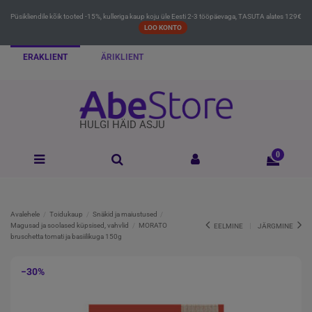
Püsikliendile kõik tooted -15%, kulleriga kaup koju üle Eesti 2-3 tööpäevaga, TASUTA alates 129€
LOO KONTO
ERAKLIENT
ÄRIKLIENT
HULGI HÄID ASJU
0
Avalehele
Toidukaup
Snäkid ja maiustused
Magusad ja soolased küpsised, vahvlid
MORATO
EELMINE
JÄRGMINE
bruschetta tomati ja basiilikuga 150g
−30%