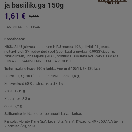
ja basiilikuga 150g
1,61 €
2,29 €
EAN: 8014006000546
Koostisosad:
NISUJAHU, jahvatatud durum-NISU manna 10%, oliiviõli 8%, ekstra
neitsioliiviõli 3%, jodeeritud sool (sool, kaaliumjodaat 0,0033%), pärm,
NISUgluteen, linnasejahu (NISU), röstitud ODRAlinnased. Võib sisaldada
PIIMA, SEESAMISEEMNEID, SOJA, SINEPIT
Toitumisalane teave 100 g kohta:
Energiat 1851 kJ / 439 kcal
Rasva 11,9 g, sh küllastunud rasvhappeid 1,8 g,
Süsivesikuid 68,8 g, sh suhkruid 3,1 g
Valku 12,6 g
Kiudaineid 3,3 g
Soola 2,5 g
Säilitamine:
hoida toatemperatuuril kuivas kohas
Päritolu:
Morato Pane SpA, Legal Site: Via M. D’Azeglio, 49 - 36077, Altavilla
Vicentina (VI), Italia