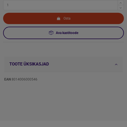
Osta
Ava kastitoode
TOOTE ÜKSIKASJAD
EAN
8014006000546