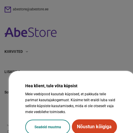
abestore@abestore.ee
KIIRVIITED
LISAINFO
Hea klient, tule võta küpsist
Sotsiaalmeedia
Meie veebipood kasutab küpsised, et pakkuda teile
parimat kasutajakogemust. Küsime teilt eraldi luba vaid
selliste küpsiste kasutamiseks, mida ei ole otseselt vaja
meie veebilehe toimiseks.
Nõustun kõigiga
Seadeid muutma