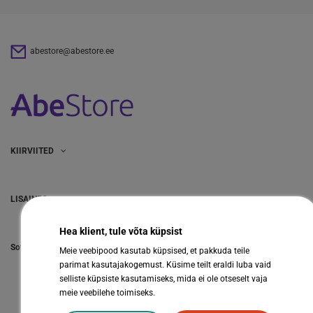
abestore@abestore.ee
KIIRVIITED
LISAINFO
Hea klient, tule võta küpsist
Sotsiaalmeedia
Meie veebipood kasutab küpsised, et pakkuda teile
parimat kasutajakogemust. Küsime teilt eraldi luba vaid
selliste küpsiste kasutamiseks, mida ei ole otseselt vaja
meie veebilehe toimiseks.