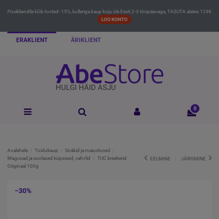
Püsikliendile kõik tooted -15%, kulleriga kaup koju üle Eesti 2-3 tööpäevaga, TASUTA alates 129€
LOO KONTO
ERAKLIENT
ÄRIKLIENT
HULGI HÄID ASJU
0
Avalehele
Toidukaup
Snäkid ja maiustused
Magusad ja soolased küpsised, vahvlid
TUC kreekerid
EELMINE
JÄRGMINE
Originaal 100g
−30%