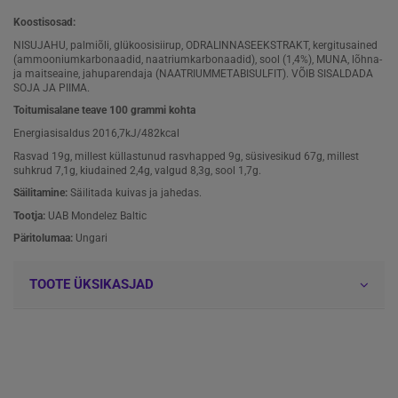
Koostisosad:
NISUJAHU, palmiõli, glükoosisiirup, ODRALINNASEEKSTRAKT, kergitusained
(ammooniumkarbonaadid, naatriumkarbonaadid), sool (1,4%), MUNA, lõhna-
ja maitseaine, jahuparendaja (NAATRIUMMETABISULFIT). VÕIB SISALDADA
SOJA JA PIIMA.
Toitumisalane teave 100 grammi kohta
Energiasisaldus 2016,7kJ/482kcal
Rasvad 19g, millest küllastunud rasvhapped 9g, süsivesikud 67g, millest
suhkrud 7,1g, kiudained 2,4g, valgud 8,3g, sool 1,7g.
Säilitamine:
Säilitada kuivas ja jahedas.
Tootja:
UAB Mondelez Baltic
Päritolumaa:
Ungari
TOOTE ÜKSIKASJAD