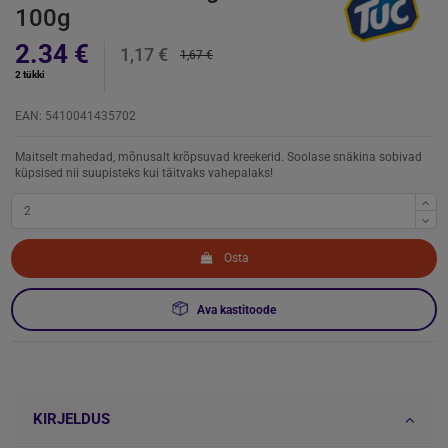
100g
2.34 €
1,17 €
1,67 €
2 tükki
EAN: 5410041435702
Maitselt mahedad, mõnusalt krõpsuvad kreekerid.
Soolase snäkina sobivad
küpsised nii suupisteks kui täitvaks vahepalaks!
Osta
Ava kastitoode
KIRJELDUS