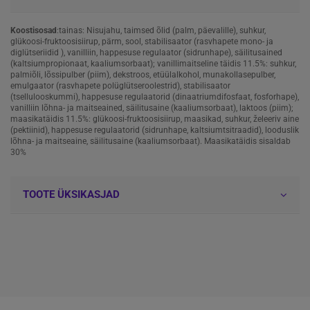
Koostisosad
:tainas: Nisujahu, taimsed õlid (palm, päevalille), suhkur,
glükoosi-fruktoosisiirup, pärm, sool, stabilisaator (rasvhapete mono- ja
diglütseriidid ), vanilliin, happesuse regulaator (sidrunhape), säilitusained
(kaltsiumpropionaat, kaaliumsorbaat); vanillimaitseline täidis 11.5%: suhkur,
palmiõli, lõssipulber (piim), dekstroos, etüülalkohol, munakollasepulber,
emulgaator (rasvhapete polüglütseroolestrid), stabilisaator
(tsellulooskummi), happesuse regulaatorid (dinaatriumdifosfaat, fosforhape),
vanilliin lõhna- ja maitseained, säilitusaine (kaaliumsorbaat), laktoos (piim);
maasikatäidis 11.5%: glükoosi-fruktoosisiirup, maasikad, suhkur, želeeriv aine
(pektiinid), happesuse regulaatorid (sidrunhape, kaltsiumtsitraadid), looduslik
lõhna- ja maitseaine, säilitusaine (kaaliumsorbaat). Maasikatäidis sisaldab
30%
TOOTE ÜKSIKASJAD