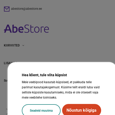
abestore@abestore.ee
KIIRVIITED
LISAINFO
Hea klient, tule võta küpsist
Sotsiaalmeedia
Meie veebipood kasutab küpsised, et pakkuda teile
parimat kasutajakogemust. Küsime teilt eraldi luba vaid
selliste küpsiste kasutamiseks, mida ei ole otseselt vaja
meie veebilehe toimiseks.
Nõustun kõigiga
Seadeid muutma