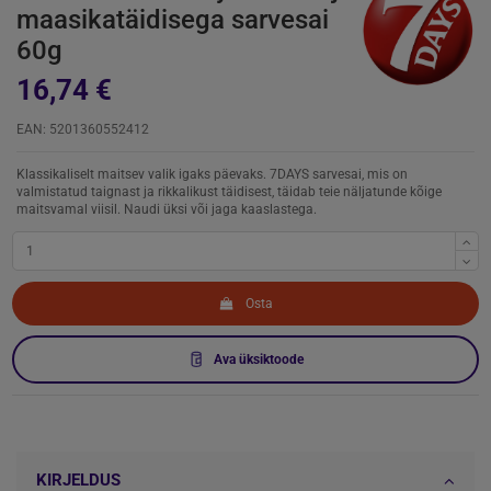
maasikatäidisega sarvesai
60g
16,74 €
EAN: 5201360552412
Klassikaliselt maitsev valik igaks päevaks. 7DAYS sarvesai, mis on
valmistatud taignast ja rikkalikust täidisest, täidab teie näljatunde kõige
maitsvamal viisil. Naudi üksi või jaga kaaslastega.
Osta
Ava üksiktoode
KIRJELDUS