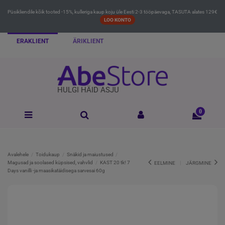
Püsikliendile kõik tooted -15%, kulleriga kaup koju üle Eesti 2-3 tööpäevaga, TASUTA alates 129€
LOO KONTO
ERAKLIENT
ÄRIKLIENT
HULGI HÄID ASJU
0
Avalehele
Toidukaup
Snäkid ja maiustused
Magusad ja soolased küpsised, vahvlid
KAST 20 tk! 7
EELMINE
JÄRGMINE
Days vanilli -ja maasikatäidisega sarvesai 60g