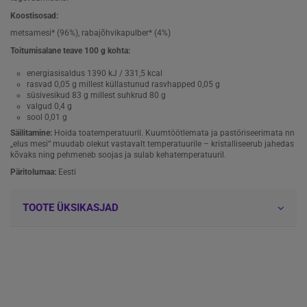
Koostisosad:
metsamesi* (96%), rabajõhvikapulber* (4%)
Toitumisalane teave 100 g kohta:
energiasisaldus 1390 kJ / 331,5 kcal
rasvad 0,05 g millest küllastunud rasvhapped 0,05 g
süsivesikud 83 g millest suhkrud 80 g
valgud 0,4 g
sool 0,01 g
Säilitamine:
Hoida toatemperatuuril. Kuumtöötlemata ja pastöriseerimata nn
„elus mesi“ muudab olekut vastavalt temperatuurile – kristalliseerub jahedas
kõvaks ning pehmeneb soojas ja sulab kehatemperatuuril.
Päritolumaa:
Eesti
TOOTE ÜKSIKASJAD