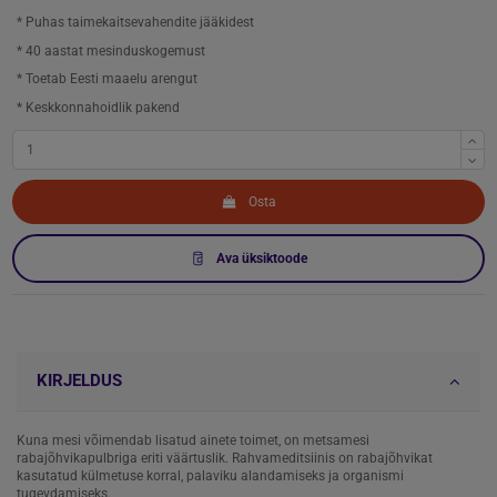
* Puhas taimekaitsevahendite jääkidest
* 40 aastat mesinduskogemust
* Toetab Eesti maaelu arengut
* Keskkonnahoidlik pakend
Osta
Ava üksiktoode
KIRJELDUS
Kuna mesi võimendab lisatud ainete toimet, on metsamesi
rabajõhvikapulbriga eriti väärtuslik. Rahvameditsiinis on rabajõhvikat
kasutatud külmetuse korral, palaviku alandamiseks ja organismi
tugevdamiseks.