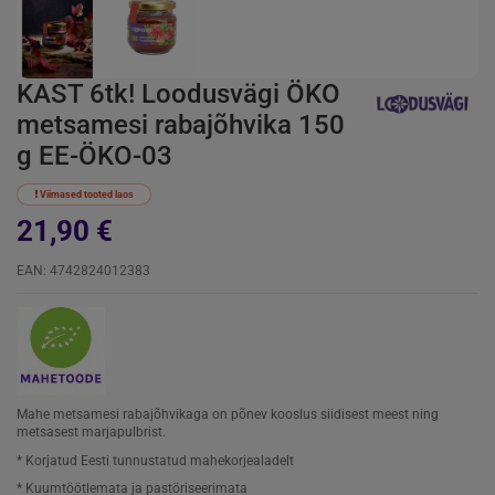
KAST 6tk! Loodusvägi ÖKO
metsamesi rabajõhvika 150
g EE-ÖKO-03
Viimased tooted laos
21,90 €
EAN: 4742824012383
Mahe metsamesi rabajõhvikaga on põnev kooslus siidisest meest ning
metsasest marjapulbrist.
* Korjatud Eesti tunnustatud mahekorjealadelt
* Kuumtöötlemata ja pastöriseerimata