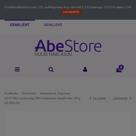
Püsikliendile kõik tooted -15%, kulleriga kaup koju üle Eesti 2-3 tööpäevaga, TASUTA alates 129€
LOO KONTO
ERAKLIENT
ÄRIKLIENT
HULGI HÄID ASJU
0
Avalehele
Ökotooted
Maitseained, õli ja mesi
KAST 6tk! Loodusvägi ÖKO metsamesi rabajõhvika 150 g
EELMINE
JÄRGMINE
EE-ÖKO-03