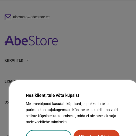
abestore@abestore.ee
KIIRVIITED
LISAINFO
Hea klient, tule võta küpsist
Sotsiaalmeedia
Meie veebipood kasutab küpsised, et pakkuda teile
parimat kasutajakogemust. Küsime teilt eraldi luba vaid
selliste küpsiste kasutamiseks, mida ei ole otseselt vaja
meie veebilehe toimiseks.