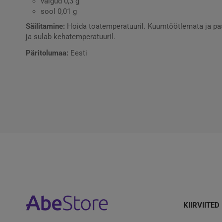
valgud 0,3 g
sool 0,01 g
Säilitamine:
Hoida toatemperatuuril. Kuumtöötlemata ja pas
ja sulab kehatemperatuuril.
Päritolumaa:
Eesti
KIIRVIITED