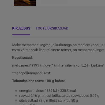
KIRJELDUS
TOOTE ÜKSIKASJAD
Mahe metsamesi ingveri ja kurkumiga on meeldiv kooslus sii
mesi võimendab lisatud ainete toimet, on metsamesi ingveri 
Koostisosad:
metsamesi* (99%), ingver* (mitte vähem kui 0,2%), kurkum*
*mahepõllumajandusest
Toitumisalane teave 100 g kohta:
energiasisaldus 1389 kJ / 330,5 kcal
rasvad 0,16 g millest küllastunud rasvhapped 0,05 g
süsivesikud 83 g millest suhkrud 80 g