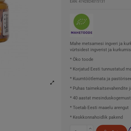
EAN: 4742824015131
Mahe metsamesi ingveri ja kur
vürtsidest ingverist ja kurkumis
* Öko toode
* Korjatud Eesti tunnustatud m
* Kuumtöötlemata ja pastörise
* Puhas taimekaitsevahendite j
* 40 aastat mesinduskogemust
* Toetab Eesti maaelu arengut
* Keskkonnahoidlik pakend