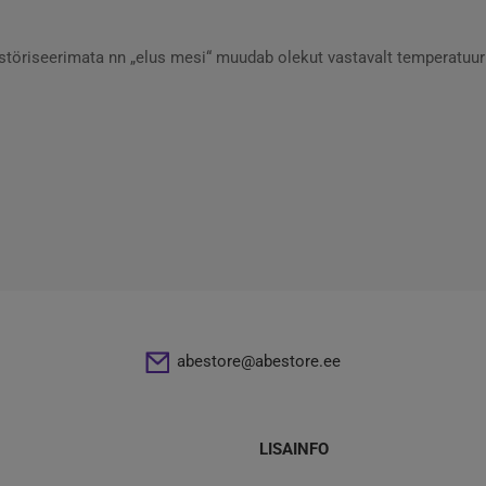
töriseerimata nn „elus mesi“ muudab olekut vastavalt temperatuur
abestore@abestore.ee
LISAINFO