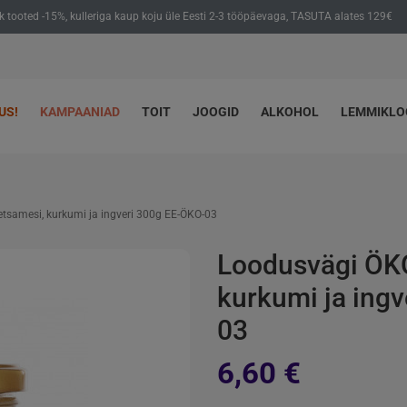
ik tooted -15%, kulleriga kaup koju üle Eesti 2-3 tööpäevaga, TASUTA alates 129€
US!
KAMPAANIAD
TOIT
JOOGID
ALKOHOL
LEMMIKL
samesi, kurkumi ja ingveri 300g EE-ÖKO-03
Loodusvägi ÖK
kurkumi ja ing
03
6,60 €