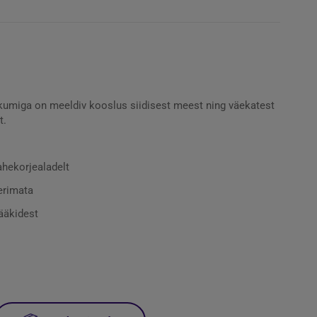
kumiga on meeldiv kooslus siidisest meest ning väekatest
t.
ahekorjealadelt
erimata
ääkidest