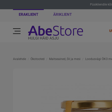
Püsikliendile kõ
ERAKLIENT
ÄRIKLIENT
U
HULGI HÄID ASJU
Avalehele
Ökotooted
Maitseained, õli ja mesi
Loodusvägi ÖKO met