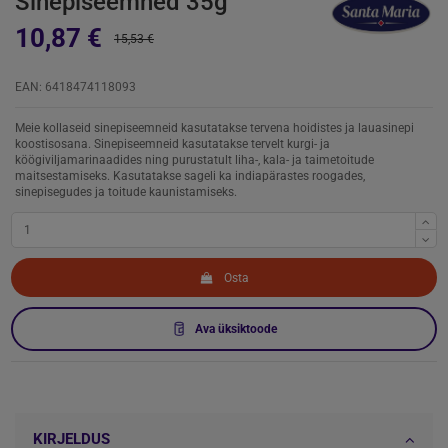
Sinepiseemned 35g
10,87 €
15,53 €
EAN: 6418474118093
Meie kollaseid sinepiseemneid kasutatakse tervena hoidistes ja lauasinepi
koostisosana. Sinepiseemneid kasutatakse tervelt kurgi- ja
köögiviljamarinaadides ning purustatult liha-, kala- ja taimetoitude
maitsestamiseks. Kasutatakse sageli ka indiapärastes roogades,
sinepisegudes ja toitude kaunistamiseks.
Osta
Ava üksiktoode
KIRJELDUS