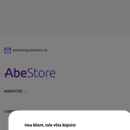
abestore@abestore.ee
KIIRVIITED
LISAINFO
Hea klient, tule võta küpsist