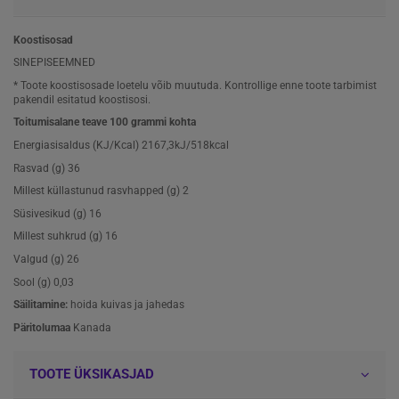
Koostisosad
SINEPISEEMNED
* Toote koostisosade loetelu võib muutuda. Kontrollige enne toote tarbimist
pakendil esitatud koostisosi.
Toitumisalane teave 100 grammi kohta
Energiasisaldus (KJ/Kcal)
2167,3kJ/518kcal
Rasvad (g)
36
Millest küllastunud rasvhapped (g)
2
Süsivesikud (g)
16
Millest suhkrud (g)
16
Valgud (g)
26
Sool (g)
0,03
Säilitamine:
hoida kuivas ja jahedas
Päritolumaa
Kanada
TOOTE ÜKSIKASJAD