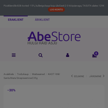
Püsikliendile kõik tooted -15%, kulleriga kaup koju üle Eesti 2-3 tööpäevaga, TASUTA alates 129€
LOO KONTO
ERAKLIENT
ÄRIKLIENT
HULGI HÄID ASJU
0
Avalehele
Toidukaup
Maitseained
KAST 16tk!
EELMINE
JÄRGMINE
Santa Maria Sinepiseemned 35g
−30%