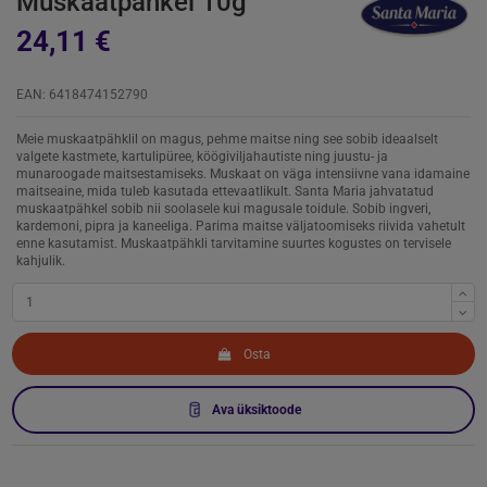
Muskaatpähkel 10g
24,11 €
EAN: 6418474152790
Meie muskaatpähklil on magus, pehme maitse ning see sobib ideaalselt
valgete kastmete, kartulipüree, köögiviljahautiste ning juustu- ja
munaroogade maitsestamiseks. Muskaat on väga intensiivne vana idamaine
maitseaine, mida tuleb kasutada ettevaatlikult. Santa Maria jahvatatud
muskaatpähkel sobib nii soolasele kui magusale toidule. Sobib ingveri,
kardemoni, pipra ja kaneeliga. Parima maitse väljatoomiseks riivida vahetult
enne kasutamist. Muskaatpähkli tarvitamine suurtes kogustes on tervisele
kahjulik.
Osta
Ava üksiktoode