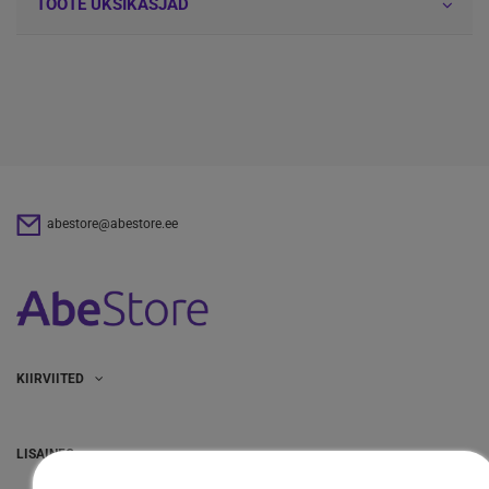
TOOTE ÜKSIKASJAD
abestore@abestore.ee
KIIRVIITED
LISAINFO