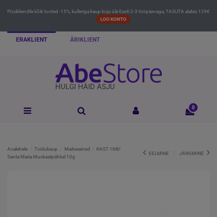
Püsikliendile kõik tooted -15%, kulleriga kaup koju üle Eesti 2-3 tööpäevaga, TASUTA alates 129€
LOO KONTO
ERAKLIENT
ÄRIKLIENT
HULGI HÄID ASJU
0
Avalehele
Toidukaup
Maitseained
KAST 16tk!
EELMINE
JÄRGMINE
Santa Maria Muskaatpähkel 10g