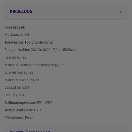
KIRJELDUS
Koostisosad:
Muskaatpähkel.
Toiteväärtus 100 g toote kohta:
Energiasisaldus (KJ/Kcal) 2117,1kJ/506kcal
Rasvad (g) 36
Millest küllastunud rasvhapped (g) 26
Süsivesikud (g) 29
Millest suhkrud (g) 29
Valgud (g) 5,80
Sool (g) 0,04
Säilitustemperatuur:
5℃…25℃
Tootja:
Santa Maria AS
Päritolumaa:
Eesti