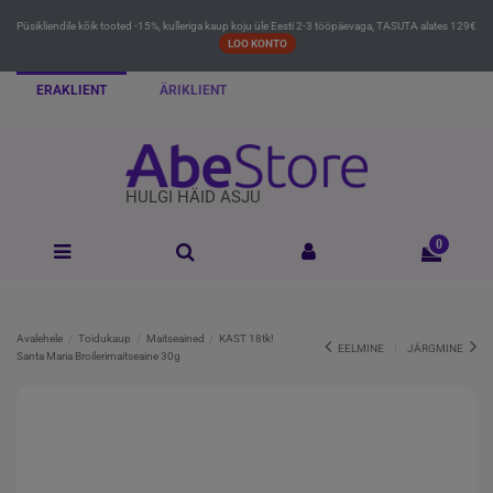
Püsikliendile kõik tooted -15%, kulleriga kaup koju üle Eesti 2-3 tööpäevaga, TASUTA alates 129€
LOO KONTO
ERAKLIENT
ÄRIKLIENT
HULGI HÄID ASJU
0
Avalehele
Toidukaup
Maitseained
KAST 18tk!
EELMINE
JÄRGMINE
Santa Maria Broilerimaitseaine 30g