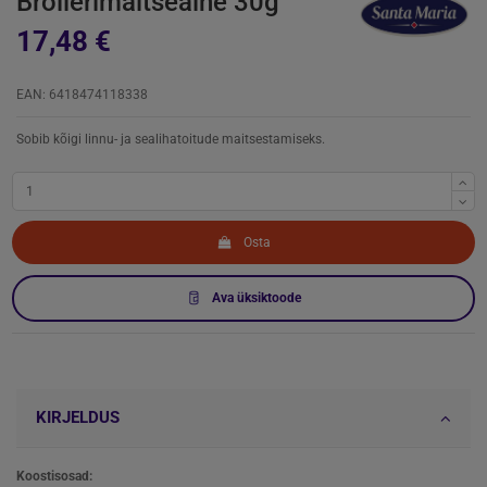
Broilerimaitseaine 30g
17,48 €
EAN: 6418474118338
Sobib kõigi linnu- ja sealihatoitude maitsestamiseks.
Osta
Ava üksiktoode
KIRJELDUS
Koostisosad: