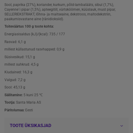
Sool, paprika (27%), koriander, kurkum, põld-lambalääts, sibul (1,7%),
Cayenne`i pipar (1,5%), apteegitill, vürtsköömen, küüslauk, must pipar,
SELLERIEKSTRAKT, lõhna- ja maitseaine, dekstroos, maltodekstriin,
paakumisvastane aine (ränidioksiid).
Toiteväärtus 100 g toote kohta:
Energiasisaldus (kJ)/(kcal): 735 / 177
Rasvad: 6,1 g
millest küllastunud rasvhapped: 0,9 g
Süsivesikud: 15,1 g
millest suhkrud: 4,5 g
Kiudained: 16,3 g
Valgud: 7,2 g
Sool: 45,13 g
Säilitamine:
5 kuni 25 ℃
Tootja:
Santa Maria AS
Päritolumaa:
Eesti
TOOTE ÜKSIKASJAD