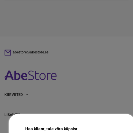
abestore@abestore.ee
KIIRVIITED
LISAINFO
Hea klient, tule võta küpsist