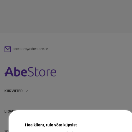
abestore@abestore.ee
KIIRVIITED
LISAINFO
Hea klient, tule võta küpsist
Sotsiaalmeedia