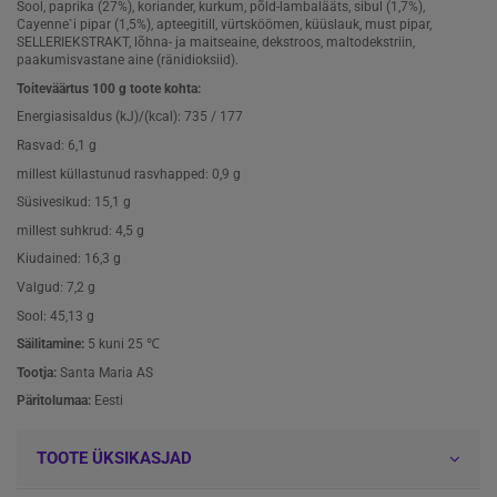
Sool, paprika (27%), koriander, kurkum, põld-lambalääts, sibul (1,7%),
Cayenne`i pipar (1,5%), apteegitill, vürtsköömen, küüslauk, must pipar,
SELLERIEKSTRAKT, lõhna- ja maitseaine, dekstroos, maltodekstriin,
paakumisvastane aine (ränidioksiid).
Toiteväärtus 100 g toote kohta:
Energiasisaldus (kJ)/(kcal): 735 / 177
Rasvad: 6,1 g
millest küllastunud rasvhapped: 0,9 g
Süsivesikud: 15,1 g
millest suhkrud: 4,5 g
Kiudained: 16,3 g
Valgud: 7,2 g
Sool: 45,13 g
Säilitamine:
5 kuni 25 ℃
Tootja:
Santa Maria AS
Päritolumaa:
Eesti
TOOTE ÜKSIKASJAD