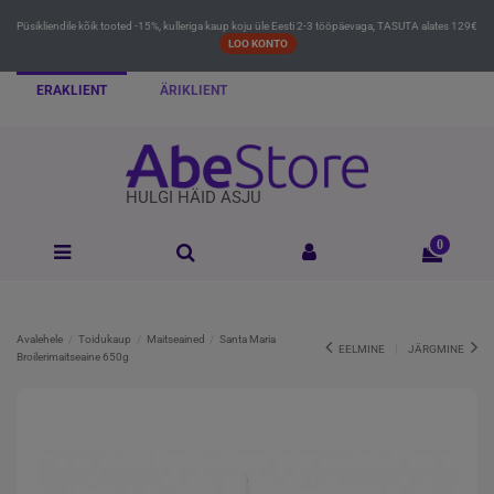
Püsikliendile kõik tooted -15%, kulleriga kaup koju üle Eesti 2-3 tööpäevaga, TASUTA alates 129€
LOO KONTO
ERAKLIENT
ÄRIKLIENT
HULGI HÄID ASJU
0
Avalehele
Toidukaup
Maitseained
Santa Maria
EELMINE
JÄRGMINE
Broilerimaitseaine 650g