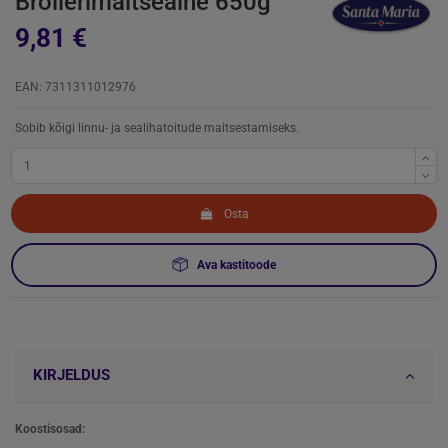
Broilerimaitseaine 650g
9,81 €
EAN: 7311311012976
Sobib kõigi linnu- ja sealihatoitude maitsestamiseks.
Osta
Ava kastitoode
KIRJELDUS
Koostisosad: