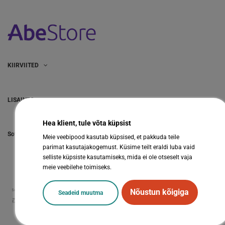
KIIRVIITED
LISAINFO
Hea klient, tule võta küpsist
Sotsiaalmeedia
Meie veebipood kasutab küpsised, et pakkuda teile
parimat kasutajakogemust. Küsime teilt eraldi luba vaid
selliste küpsiste kasutamiseks, mida ei ole otseselt vaja
meie veebilehe toimiseks.
Nõustun kõigiga
Seadeid muutma