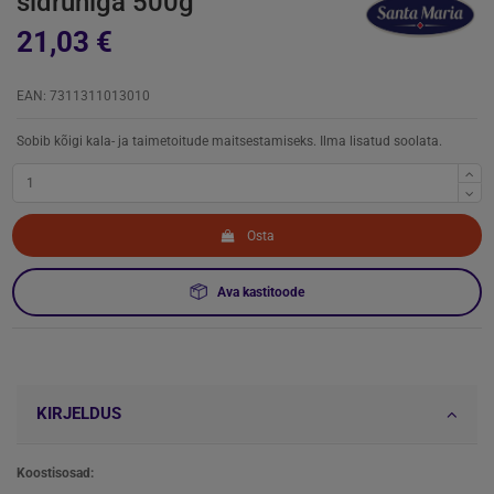
sidruniga 500g
21,03 €
EAN: 7311311013010
Sobib kõigi kala- ja taimetoitude maitsestamiseks. Ilma lisatud soolata.
Osta
Ava kastitoode
KIRJELDUS
Koostisosad: