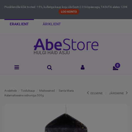
Püsikliendile kõik tooted -15%, kulleriga kaup koju üle Eesti 2-3 tööpäevaga, TASUTA alates 129€
LOO KONTO
ERAKLIENT
ÄRIKLIENT
HULGI HÄID ASJU
0
Avalehele
Toidukaup
Maitseained
Santa Maria
EELMINE
JÄRGMINE
Kalamaitseaine sidruniga 500g