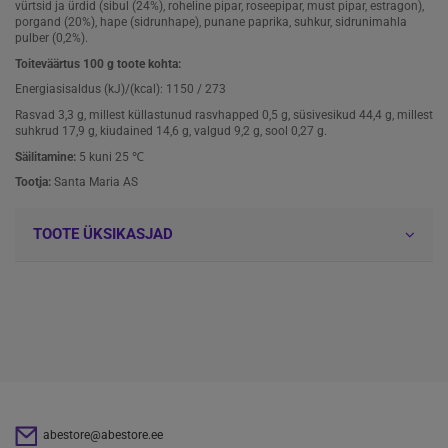
vürtsid ja ürdid (sibul (24%), roheline pipar, roseepipar, must pipar, estragon),
porgand (20%), hape (sidrunhape), punane paprika, suhkur, sidrunimahla
pulber (0,2%).
Toiteväärtus 100 g toote kohta:
Energiasisaldus (kJ)/(kcal): 1150 / 273
Rasvad 3,3 g, millest küllastunud rasvhapped 0,5 g, süsivesikud 44,4 g, millest
suhkrud 17,9 g, kiudained 14,6 g, valgud 9,2 g, sool 0,27 g.
Säilitamine:
5 kuni 25 ℃
Tootja:
Santa Maria AS
TOOTE ÜKSIKASJAD
abestore@abestore.ee