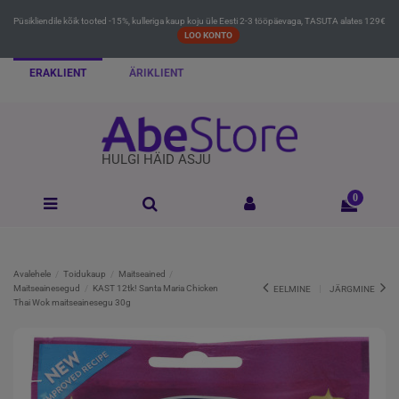
Püsikliendile kõik tooted -15%, kulleriga kaup koju üle Eesti 2-3 tööpäevaga, TASUTA alates 129€
LOO KONTO
ERAKLIENT
ÄRIKLIENT
HULGI HÄID ASJU
0
Avalehele
Toidukaup
Maitseained
Maitseainesegud
KAST 12tk! Santa Maria Chicken
EELMINE
JÄRGMINE
Thai Wok maitseainesegu 30g