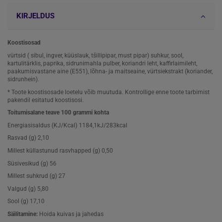
KIRJELDUS
Koostisosad
vürtsid ( sibul, ingver, küüslauk, tšillipipar, must pipar) suhkur, sool,
kartulitärklis, paprika, sidrunimahla pulber, koriandri leht, kaffirlaimileht,
paakumisvastane aine (E551), lõhna- ja maitseaine, vürtsiekstrakt (koriander,
sidrunhein).
* Toote koostisosade loetelu võib muutuda. Kontrollige enne toote tarbimist
pakendil esitatud koostisosi.
Toitumisalane teave 100 grammi kohta
Energiasisaldus (KJ/Kcal)
1184,1kJ/283kcal
Rasvad (g)
2,10
Millest küllastunud rasvhapped (g)
0,50
Süsivesikud (g)
56
Millest suhkrud (g)
27
Valgud (g)
5,80
Sool (g)
17,10
Säilitamine:
Hoida kuivas ja jahedas