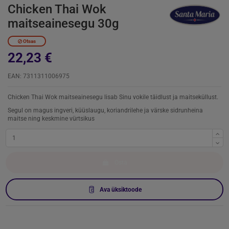
Chicken Thai Wok
maitseainesegu 30g
Otsas
22,23 €
EAN: 7311311006975
Chicken Thai Wok maitseainesegu lisab Sinu vokile täidlust ja maitseküllust.
Segul on magus ingveri, küüslaugu, koriandrilehe ja värske sidrunheina
maitse ning keskmine vürtsikus
Osta
Ava üksiktoode