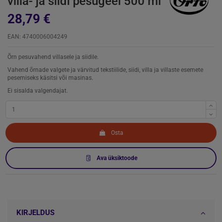
villa- ja siidi pesugeel 500 ml
28,79 €
EAN: 4740006004249
Õrn pesuvahend villasele ja siidile.
Vahend õrnade valgete ja värvitud tekstiilide, siidi, villa ja villaste esemete
pesemiseks käsitsi või masinas.
Ei sisalda valgendajat.
Osta
Ava üksiktoode
KIRJELDUS