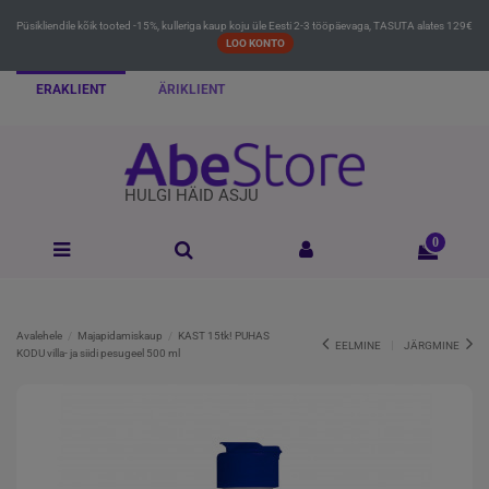
Püsikliendile kõik tooted -15%, kulleriga kaup koju üle Eesti 2-3 tööpäevaga, TASUTA alates 129€
LOO KONTO
ERAKLIENT
ÄRIKLIENT
HULGI HÄID ASJU
0
Avalehele
Majapidamiskaup
KAST 15tk! PUHAS
EELMINE
JÄRGMINE
KODU villa- ja siidi pesugeel 500 ml