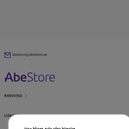
abestore@abestore.ee
KIIRVIITED
LISAINFO