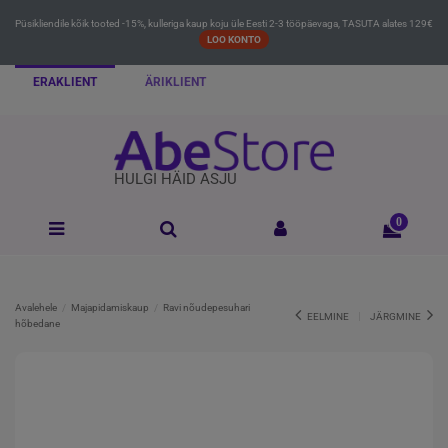
Püsikliendile kõik tooted -15%, kulleriga kaup koju üle Eesti 2-3 tööpäevaga, TASUTA alates 129€
LOO KONTO
ERAKLIENT
ÄRIKLIENT
HULGI HÄID ASJU
0
Avalehele
Majapidamiskaup
Ravi nõudepesuhari
EELMINE
JÄRGMINE
hõbedane