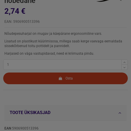
hõbedane
2,74 €
EAN: 5906900513396
Nõudepesuharjal on mugav ja käepärane ergonoomiline vars.
Lisatud on plastikust küürimisosa, millega saab kerge vaevaga eemaldada
sissekõrbenud toitu pottidelt ja pannidelt.
Harjased on väga vastupidavad, need ei kriimusta pindu.
Osta
TOOTE ÜKSIKASJAD
EAN
5906900513396