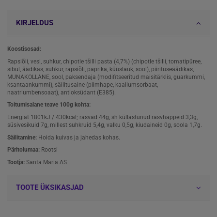
KIRJELDUS
Koostisosad:
Rapsiõli, vesi, suhkur, chipotle tšilli pasta (4,7%) (chipotle tšilli, tomatipüree,
sibul, äädikas, suhkur, rapsiõli, paprika, küüslauk, sool), piirituseäädikas,
MUNAKOLLANE, sool, paksendaja (modifitseeritud maisitärklis, guarkummi,
ksantaankummi), säilitusaine (piimhape, kaaliumsorbaat,
naatriumbensoaat), antioksüdant (E385).
Toitumisalane teave 100g kohta:
Energiat 1801kJ / 430kcal; rasvad 44g, sh küllastunud rasvhappeid 3,3g,
süsivesikuid 7g, millest suhkruid 5,4g, valku 0,5g, kiudaineid 0g, soola 1,7g.
Säilitamine:
Hoida kuivas ja jahedas kohas.
Päritolumaa:
Rootsi
Tootja:
Santa Maria AS
TOOTE ÜKSIKASJAD