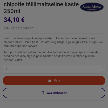
chipotle tšillimaitseline kaste
250ml
34,10 €
EAN: 7311312008367
Keskmise teravusega kreemjas kaste, milles on tunda suitsuseid noote
chipotle tšillist. Sobib hästi Tex Mex roogadega, aga ka grilli, kala, burgeri või
muu meelepärase kõrvale.
Tarbijad hindavad pakendite puhul, et toodet on lihtne ja täpne doseerida,
need on hea disainiga ja pakend aitab hoida kastme värskena pikema
perioodi vältel.
Osta
Ava üksiktoode