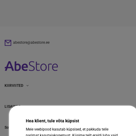
abestore@abestore.ee
KIIRVIITED
LISAINFO
Hea klient, tule võta küpsist
Sotsiaalmeedia
Meie veebipood kasutab küpsised, et pakkuda teile
parimat kasutajakogemust. Küsime teilt eraldi luba vaid