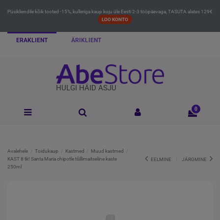
Püsikliendile kõik tooted -15%, kulleriga kaup koju üle Eesti 2-3 tööpäevaga, TASUTA alates 129€
LOO KONTO
ERAKLIENT
ÄRIKLIENT
HULGI HÄID ASJU
0
Avalehele
Toidukaup
Kastmed
Muud kastmed
KAST 8 tk! Santa Maria chipotle tšillimaitseline kaste
EELMINE
JÄRGMINE
250ml