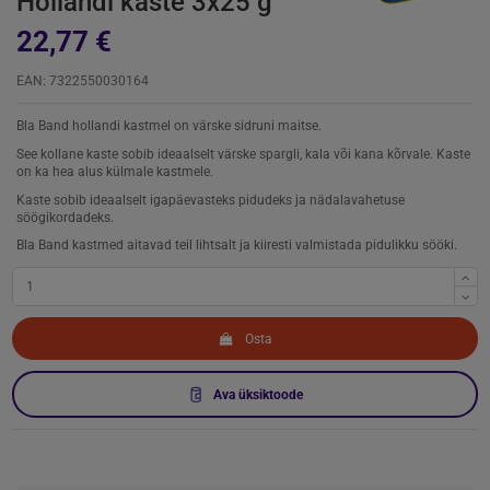
Hollandi kaste 3x25 g
22,77 €
EAN: 7322550030164
Bla Band hollandi kastmel on värske sidruni maitse.
See kollane kaste sobib ideaalselt värske spargli, kala või kana kõrvale. Kaste
on ka hea alus külmale kastmele.
Kaste sobib ideaalselt igapäevasteks pidudeks ja nädalavahetuse
söögikordadeks.
Bla Band kastmed aitavad teil lihtsalt ja kiiresti valmistada pidulikku sööki.
Osta
Ava üksiktoode