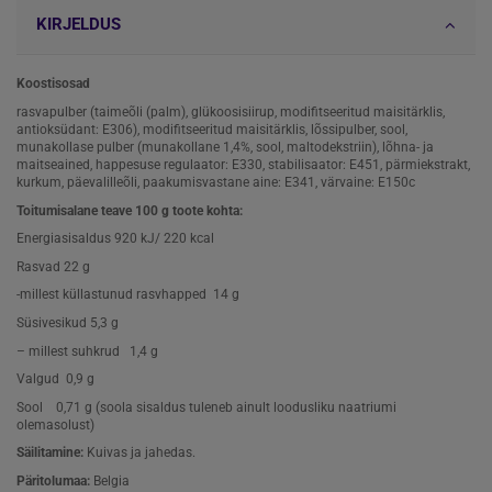
KIRJELDUS
Koostisosad
rasvapulber (taimeõli (palm), glükoosisiirup, modifitseeritud maisitärklis,
antioksüdant: E306), modifitseeritud maisitärklis, lõssipulber, sool,
munakollase pulber (munakollane 1,4%, sool, maltodekstriin), lõhna- ja
maitseained, happesuse regulaator: E330, stabilisaator: E451, pärmiekstrakt,
kurkum, päevalilleõli, paakumisvastane aine: E341, värvaine: E150c
Toitumisalane teave 100 g toote kohta:
Energiasisaldus 920 kJ/ 220 kcal
Rasvad 22 g
-millest küllastunud rasvhapped 14 g
Süsivesikud 5,3 g
– millest suhkrud 1,4 g
Valgud 0,9 g
Sool 0,71 g (soola sisaldus tuleneb ainult loodusliku naatriumi
olemasolust)
Säilitamine:
Kuivas ja jahedas.
Päritolumaa:
Belgia