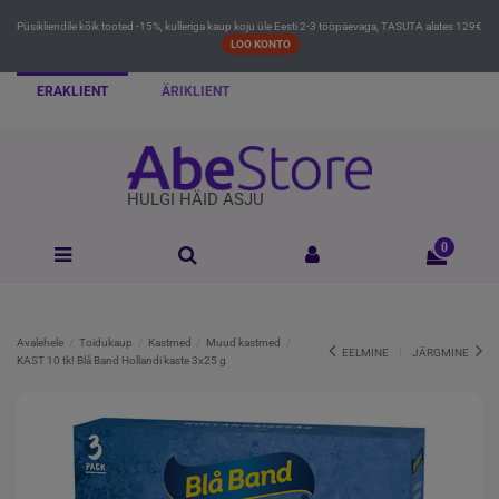
Püsikliendile kõik tooted -15%, kulleriga kaup koju üle Eesti 2-3 tööpäevaga, TASUTA alates 129€
LOO KONTO
ERAKLIENT
ÄRIKLIENT
HULGI HÄID ASJU
0
Avalehele
Toidukaup
Kastmed
Muud kastmed
EELMINE
JÄRGMINE
KAST 10 tk! Blå Band Hollandi kaste 3x25 g