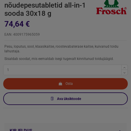
nõudepesutabletid all-in-1
sooda 30x18 g
74,64 €
EAN: 4009175965059
Pesu, loputus, sool, klaasikaitse, roostevabaterase kaitse, kuivanud toidu
lahustaja.
Sisaldab soodat, mis eemaldab isegi tugevalt kinnitunud toidujäägid.
Osta
Ava üksiktoode
KIRJELDUS