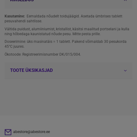
Kasutamine:
Eemaldada nõudelt toidujäägid. Asetada ümbrises tablett
pesuvahendi sahtlisse.
Vältida puidust, alumiiniumist, kristallist, käsitsi maalitud portselani ja kulla
ning hõbedaga kaunistatud nõude pesu. Mitte pesta prille.
Doseerimine: üks masinatäis = 1 tablett. Pakend võimaldab 30 pesukorda
45°C juures.
Ökotoode: Registreerimisnumber DK/015/004.
TOOTE ÜKSIKASJAD
abestore@abestore.ee