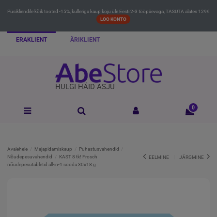
Püsikliendile kõik tooted -15%, kulleriga kaup koju üle Eesti 2-3 tööpäevaga, TASUTA alates 129€
LOO KONTO
ERAKLIENT
ÄRIKLIENT
HULGI HÄID ASJU
0
Avalehele
Majapidamiskaup
Puhastusvahendid
Nõudepesuvahendid
KAST 8 tk! Frosch
EELMINE
JÄRGMINE
nõudepesutabletid all-in-1 sooda 30x18 g