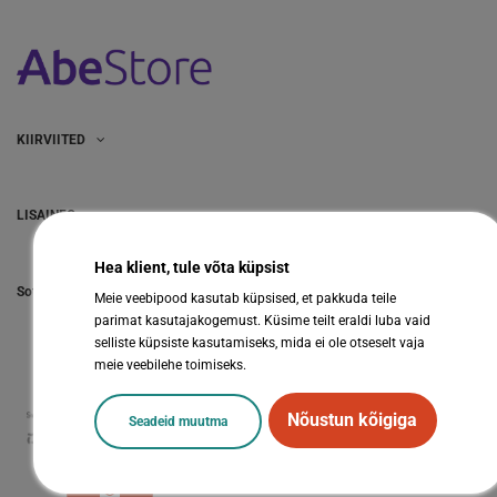
KIIRVIITED
LISAINFO
Hea klient, tule võta küpsist
Sotsiaalmeedia
Meie veebipood kasutab küpsised, et pakkuda teile
parimat kasutajakogemust. Küsime teilt eraldi luba vaid
selliste küpsiste kasutamiseks, mida ei ole otseselt vaja
meie veebilehe toimiseks.
Nõustun kõigiga
Seadeid muutma