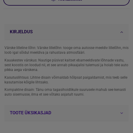
KIRJELDUS
Värske lilleline lõhn: Värske lillelõhn: tooge oma autosse meeldiv lillelõhn, mis
loob igal sõidul meeldiva ja rahustava atmosfääri.
Kauakestev värskus: Nautige püsivat kaitset ebameeldivate lõhnade vastu,
sest koostis on loodud nii, et see annab pikaajalisi tulemusi ja hoiab teie auto
pikka aega värskena.
Kasutuslihtsus: Lihtne disain võimaldab hõlpsat paigaldamist, mis teeb selle
kasutamise kõigile lihtsaks.
Kompaktne disain: Tänu oma tagasihoidlikule suurusele mahub see kenasti
auto sisemusse, ilma et see võtaks asjatult ruumi.
TOOTE ÜKSIKASJAD