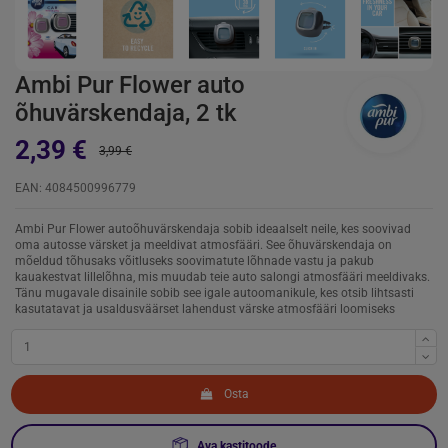
Ambi Pur Flower auto
õhuvärskendaja, 2 tk
2,39 €
3,99 €
EAN: 4084500996779
Ambi Pur Flower autoõhuvärskendaja sobib ideaalselt neile, kes soovivad
oma autosse värsket ja meeldivat atmosfääri. See õhuvärskendaja on
mõeldud tõhusaks võitluseks soovimatute lõhnade vastu ja pakub
kauakestvat lillelõhna, mis muudab teie auto salongi atmosfääri meeldivaks.
Tänu mugavale disainile sobib see igale autoomanikule, kes otsib lihtsasti
kasutatavat ja usaldusväärset lahendust värske atmosfääri loomiseks
Osta
Ava kastitoode