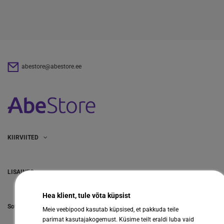
abestore@abestore.ee
KIIRVIITED
LISAINFO
Hea klient, tule võta küpsist
Sotsiaalmeedia
Meie veebipood kasutab küpsised, et pakkuda teile
parimat kasutajakogemust. Küsime teilt eraldi luba vaid