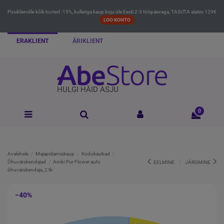
Püsikliendile kõik tooted -15%, kulleriga kaup koju üle Eesti 2-3 tööpäevaga, TASUTA alates 129€
LOO KONTO
ERAKLIENT
ÄRIKLIENT
HULGI HÄID ASJU
0
Avalehele
Majapidamiskaup
Kodukaubad
Õhuvärskendajad
Ambi Pur Flower auto
EELMINE
JÄRGMINE
õhuvärskendaja, 2 tk
−40%