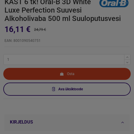
KAST 6 tk! Oral-B 3D White
Luxe Perfection Suuvesi
Alkoholivaba 500 ml Suuloputusvesi
16,11 €
24,79 €
EAN: 8001090540751
Osta
Ava üksiktoode
KIRJELDUS