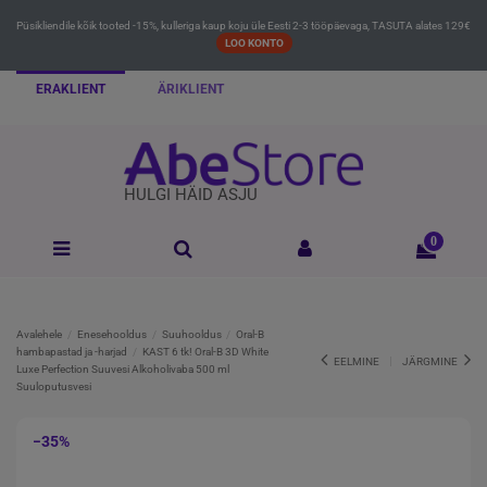
Püsikliendile kõik tooted -15%, kulleriga kaup koju üle Eesti 2-3 tööpäevaga, TASUTA alates 129€
LOO KONTO
ERAKLIENT
ÄRIKLIENT
HULGI HÄID ASJU
0
Avalehele
Enesehooldus
Suuhooldus
Oral-B
hambapastad ja -harjad
KAST 6 tk! Oral-B 3D White
EELMINE
JÄRGMINE
Luxe Perfection Suuvesi Alkoholivaba 500 ml
Suuloputusvesi
−35%