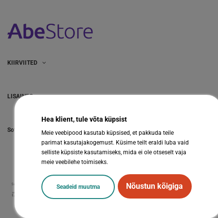
KIIRVIITED
LISAINFO
Hea klient, tule võta küpsist
Sotsiaalmeedia
Meie veebipood kasutab küpsised, et pakkuda teile
parimat kasutajakogemust. Küsime teilt eraldi luba vaid
selliste küpsiste kasutamiseks, mida ei ole otseselt vaja
meie veebilehe toimiseks.
Nõustun kõigiga
Seadeid muutma