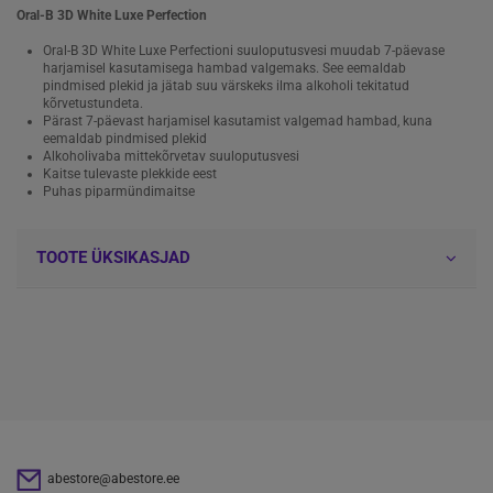
Oral-B 3D White Luxe Perfection
Oral-B 3D White Luxe Perfectioni suuloputusvesi muudab 7-päevase
harjamisel kasutamisega hambad valgemaks. See eemaldab
pindmised plekid ja jätab suu värskeks ilma alkoholi tekitatud
kõrvetustundeta.
Pärast 7-päevast harjamisel kasutamist valgemad hambad, kuna
eemaldab pindmised plekid
Alkoholivaba mittekõrvetav suuloputusvesi
Kaitse tulevaste plekkide eest
Puhas piparmündimaitse
TOOTE ÜKSIKASJAD
abestore@abestore.ee