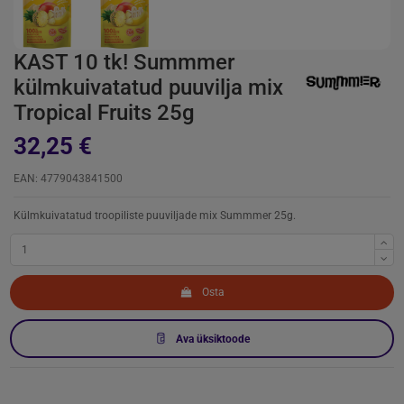
KAST 10 tk! Summmer
külmkuivatatud puuvilja mix
Tropical Fruits 25g
32,25 €
EAN: 4779043841500
Külmkuivatatud troopiliste puuviljade mix Summmer 25g.
Osta
Ava üksiktoode