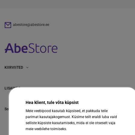
abestore@abestore.ee
KIIRVIITED
LISAINFO
Hea klient, tule võta küpsist
Sotsiaalmeedia
Meie veebipood kasutab küpsised, et pakkuda teile
parimat kasutajakogemust. Küsime teilt eraldi luba vaid
selliste küpsiste kasutamiseks, mida ei ole otseselt vaja
meie veebilehe toimiseks.