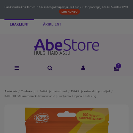
Püsikliendile kõik tooted -15%, kulleriga kaup koju üle Eesti 2-3 tööpäevaga, TASUTA alates 129€
LOO KONTO
ERAKLIENT
ÄRIKLIENT
HULGI HÄID ASJU
0
Avalehele
Toidukaup
Snäkid ja maiustused
Pähklid ja kuivatatud puuviljad
KAST 10 tk! Summmer külmkuivatatud puuvilja mix Tropical Fruits 25g