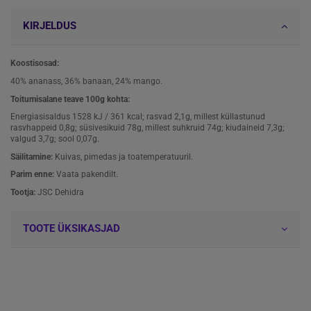
KIRJELDUS
Koostisosad:
40% ananass, 36% banaan, 24% mango.
Toitumisalane teave 100g kohta:
Energiasisaldus 1528 kJ / 361 kcal; rasvad 2,1g, millest küllastunud
rasvhappeid 0,8g; süsivesikuid 78g, millest suhkruid 74g; kiudaineid 7,3g;
valgud 3,7g; sool 0,07g.
Säilitamine:
Kuivas, pimedas ja toatemperatuuril.
Parim enne:
Vaata pakendilt.
Tootja:
JSC Dehidra
TOOTE ÜKSIKASJAD