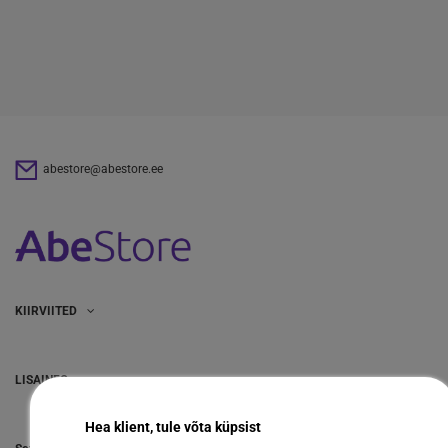
abestore@abestore.ee
KIIRVIITED
LISAINFO
Hea klient, tule võta küpsist