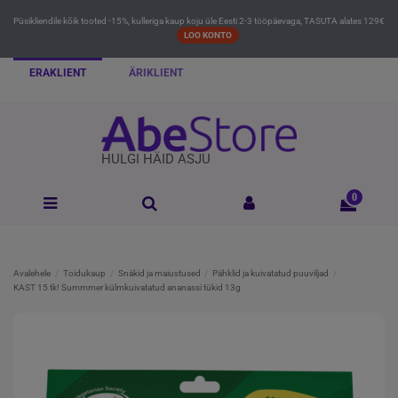
Püsikliendile kõik tooted -15%, kulleriga kaup koju üle Eesti 2-3 tööpäevaga, TASUTA alates 129€
LOO KONTO
ERAKLIENT
ÄRIKLIENT
HULGI HÄID ASJU
0
Avalehele
Toidukaup
Snäkid ja maiustused
Pähklid ja kuivatatud puuviljad
KAST 15 tk! Summmer külmkuivatatud ananassi tükid 13g