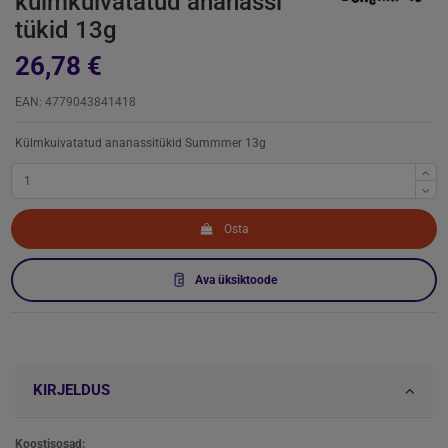
külmkuivatatud ananassi
tükid 13g
26,78 €
EAN: 4779043841418
Külmkuivatatud ananassitükid Summmer 13g
Osta
Ava üksiktoode
KIRJELDUS
Koostisosad: