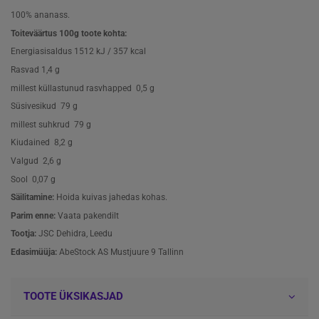
100% ananass.
Toiteväärtus 100g toote kohta:
Energiasisaldus 1512 kJ / 357 kcal
Rasvad 1,4 g
millest küllastunud rasvhapped 0,5 g
Süsivesikud 79 g
millest suhkrud 79 g
Kiudained 8,2 g
Valgud 2,6 g
Sool 0,07 g
Säilitamine:
Hoida kuivas jahedas kohas.
Parim enne:
Vaata pakendilt
Tootja:
JSC Dehidra, Leedu
Edasimüüja:
AbeStock AS Mustjuure 9 Tallinn
TOOTE ÜKSIKASJAD