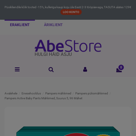
Püsikliendile kõik tooted -15%, kulleriga kaup koju üle Eesti 2-3 tööpäevaga, TASUTA alates 129€
LOO KONTO
ERAKLIENT
ÄRIKLIENT
HULGI HÄID ASJU
0
Avalehele
Enesehooldus
Pampers mähkmed
Pampers püksmähkmed
Pampers Active Baby Pants Mähkmed, Suurus 5, 96 Mähet