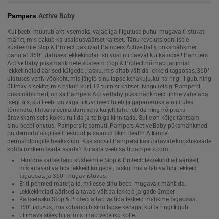
Pampers
Active Baby
Kui beebi muutub aktiivsemaks, vajad iga liigutuse puhul mugavalt istuvat
mähet, mis pakub ka usaldusväärset kaitset. Tänu revolutsioonilisele
süsteemile Stop & Protect pakuvad Pampers Active Baby püksmähkmed
parimat 360° ulatuses lekkekindlat istuvust nii päeval kui ka öösel! Pampers
Active Baby püksmähkmete süsteem Stop & Protect hõlmab järgmist:
lekkekindlad äärised külgedel, tasku, mis aitab vältida lekkeid tagaosas, 360°
ulatuses veniv vöökoht, mis järgib sinu lapse kehakuju, kui ta ringi liigub, ning
üliimav sisekiht, mis pakub kuni 12-tunnist kaitset. Nagu teisigi Pampersi
püksmähkmeid, on ka Pampers Active Baby püksmähkmeid lihtne vahetada
isegi siis, kui beebi on väga liikuv: need tuleb jalgapanekuks ainult üles
tõmmata, lihtsaks eemaldamiseks küljelt lahti rebida ning hõlpsaks
äraviskamiseks kokku rullida ja teibiga kinnitada. Sulle on kõige tähtsam
sinu beebi ohutus. Pampersile samuti: Pampers Active Baby püksmähkmed
on dermatoloogiliselt testitud ja saanud Skin Health Alliance'i
dermatoloogide heakskiidu. Kas soovid Pampersi kasutatavate koostisosade
kohta rohkem teada saada? Külasta veebisaiti pampers.com.
3-kordne kaitse tänu süsteemile Stop & Protect: lekkekindlad äärised,
mis aitavad vältida lekkeid külgedel, tasku, mis aitab vältida lekkeid
tagaosas, ja 360° mugav istuvus.
Eriti pehmed materjalid, millesse sinu beebi mugavalt mähkida.
Lekkekindlad äärised aitavad vältida lekkeid jalgade ümber.
Kaitsetasku Stop & Protect aitab vältida lekkeid mähkme tagaosas.
360° istuvus, mis kohandub sinu lapse kehaga, kui ta ringi liigub.
Üliimava sisekihiga, mis imab vedeliku kohe.