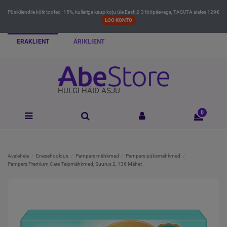
Püsikliendile kõik tooted -15%, kulleriga kaup koju üle Eesti 2-3 tööpäevaga, TASUTA alates 129€
LOO KONTO
ERAKLIENT
ÄRIKLIENT
HULGI HÄID ASJU
0
Avalehele
Enesehooldus
Pampers mähkmed
Pampers püksmähkmed
Pampers Premium Care Teipmähkmed, Suurus 2, 136 Mähet