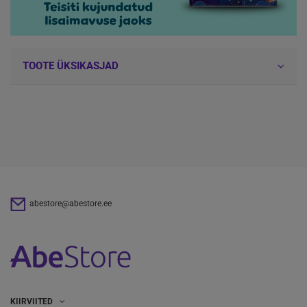
TOOTE ÜKSIKASJAD
abestore@abestore.ee
KIIRVIITED