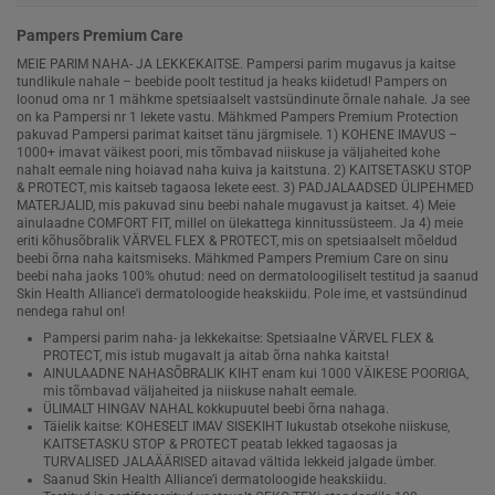
Pampers Premium Care
MEIE PARIM NAHA- JA LEKKEKAITSE. Pampersi parim mugavus ja kaitse
tundlikule nahale – beebide poolt testitud ja heaks kiidetud! Pampers on
loonud oma nr 1 mähkme spetsiaalselt vastsündinute õrnale nahale. Ja see
on ka Pampersi nr 1 lekete vastu. Mähkmed Pampers Premium Protection
pakuvad Pampersi parimat kaitset tänu järgmisele. 1) KOHENE IMAVUS –
1000+ imavat väikest poori, mis tõmbavad niiskuse ja väljaheited kohe
nahalt eemale ning hoiavad naha kuiva ja kaitstuna. 2) KAITSETASKU STOP
& PROTECT, mis kaitseb tagaosa lekete eest. 3) PADJALAADSED ÜLIPEHMED
MATERJALID, mis pakuvad sinu beebi nahale mugavust ja kaitset. 4) Meie
ainulaadne COMFORT FIT, millel on ülekattega kinnitussüsteem. Ja 4) meie
eriti kõhusõbralik VÄRVEL FLEX & PROTECT, mis on spetsiaalselt mõeldud
beebi õrna naha kaitsmiseks. Mähkmed Pampers Premium Care on sinu
beebi naha jaoks 100% ohutud: need on dermatoloogiliselt testitud ja saanud
Skin Health Alliance'i dermatoloogide heakskiidu. Pole ime, et vastsündinud
nendega rahul on!
Pampersi parim naha- ja lekkekaitse: Spetsiaalne VÄRVEL FLEX &
PROTECT, mis istub mugavalt ja aitab õrna nahka kaitsta!
AINULAADNE NAHASÕBRALIK KIHT enam kui 1000 VÄIKESE POORIGA,
mis tõmbavad väljaheited ja niiskuse nahalt eemale.
ÜLIMALT HINGAV NAHAL kokkupuutel beebi õrna nahaga.
Täielik kaitse: KOHESELT IMAV SISEKIHT lukustab otsekohe niiskuse,
KAITSETASKU STOP & PROTECT peatab lekked tagaosas ja
TURVALISED JALAÄÄRISED aitavad vältida lekkeid jalgade ümber.
Saanud Skin Health Alliance’i dermatoloogide heakskiidu.