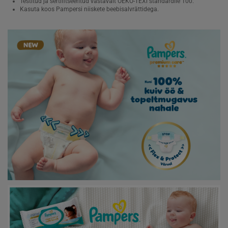
Testitud ja sertifitseeritud vastavalt OEKO-TEXi standardile 100.
Kasuta koos Pampersi niiskete beebisalvrättidega.