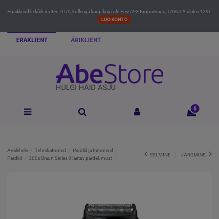
Püsikliendile kõik tooted -15%, kulleriga kaup koju üle Eesti 2-3 tööpäevaga, TASUTA alates 129€
LOO KONTO
ERAKLIENT
ÄRIKLIENT
HULGI HÄID ASJU
0
Avalehele
Tehnikatooted
Pardlid ja trimmerid
EELMINE
JÄRGMINE
Pardlid
300s Braun Series 3 laetav pardel, must