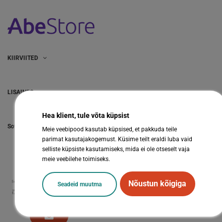
KIIRVIITED
LISAINFO
Hea klient, tule võta küpsist
Sotsiaalmeedia
Meie veebipood kasutab küpsised, et pakkuda teile
parimat kasutajakogemust. Küsime teilt eraldi luba vaid
selliste küpsiste kasutamiseks, mida ei ole otseselt vaja
meie veebilehe toimiseks.
Nõustun kõigiga
Seadeid muutma