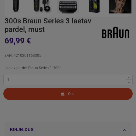
300s Braun Series 3 laetav
pardel, must
69,99 €
EAN: 4210201163305
Laetav pardel, Braun Series 3, 300s
Osta
KIRJELDUS