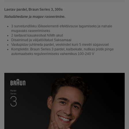
Laetav pardel, Braun Series 3, 300s
Nahalähedane ja mugav raseerimine.
3 survetundlikku lõikeelementi efektiivsuse tagamiseks ja nahale
mugavaks raseerimiseks
2 laetavat kauakestvat NiMh akut
Disaininud ja väljatöötatud Saksamaal
Vastupidav juhtmeta pardel, veekindel kuni 5 meetri sügavusel
Komplektis: Braun Series 3 pardel, kaitsekate, nutikas pistik pinge
automaatseks reguleerimiseks vahemikus 100-240 V