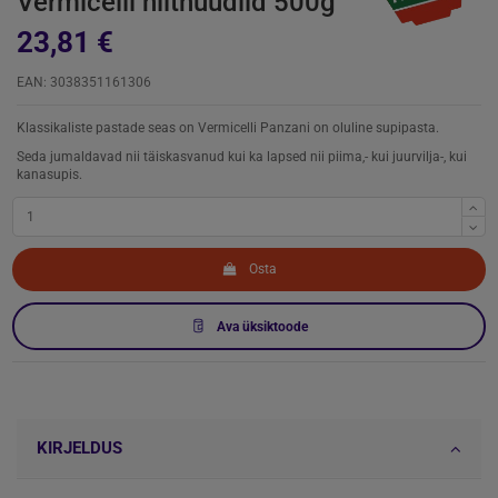
Vermicelli niitnuudlid 500g
23,81 €
EAN: 3038351161306
Klassikaliste pastade seas on Vermicelli Panzani on oluline supipasta.
Seda jumaldavad nii täiskasvanud kui ka lapsed nii piima,- kui juurvilja-, kui
kanasupis.
Osta
Ava üksiktoode
KIRJELDUS