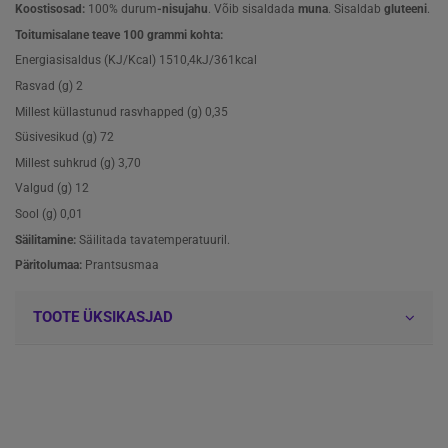
Koostisosad:
100% durum
-nisujahu
. Võib sisaldada
muna
. Sisaldab
gluteeni
.
Toitumisalane teave 100 grammi kohta:
Energiasisaldus (KJ/Kcal)
1510,4kJ/361kcal
Rasvad (g)
2
Millest küllastunud rasvhapped (g)
0,35
Süsivesikud (g)
72
Millest suhkrud (g)
3,70
Valgud (g)
12
Sool (g)
0,01
Säilitamine:
Säilitada tavatemperatuuril.
Päritolumaa:
Prantsusmaa
TOOTE ÜKSIKASJAD