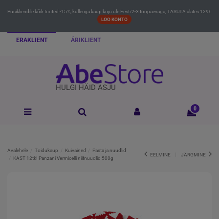
Püsikliendile kõik tooted -15%, kulleriga kaup koju üle Eesti 2-3 tööpäevaga, TASUTA alates 129€
LOO KONTO
ERAKLIENT
ÄRIKLIENT
HULGI HÄID ASJU
0
Avalehele
Toidukaup
Kuivained
Pasta ja nuudlid
EELMINE
JÄRGMINE
KAST 12tk! Panzani Vermicelli niitnuudlid 500g