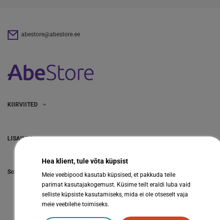
abestore@abestore.ee
KIIRVIITED
LISAINFO
Hea klient, tule võta küpsist
Sotsiaalmeedia
Meie veebipood kasutab küpsised, et pakkuda teile
parimat kasutajakogemust. Küsime teilt eraldi luba vaid
selliste küpsiste kasutamiseks, mida ei ole otseselt vaja
meie veebilehe toimiseks.