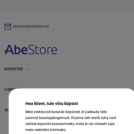
abestore@abestore.ee
KIIRVIITED
LISAINFO
Hea klient, tule võta küpsist
Sotsiaalmeedia
Meie veebipood kasutab küpsised, et pakkuda teile
parimat kasutajakogemust. Küsime teilt eraldi luba vaid
selliste küpsiste kasutamiseks, mida ei ole otseselt vaja
meie veebilehe toimiseks.