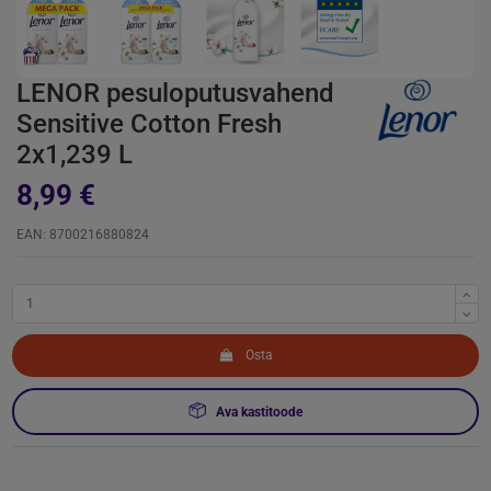
LENOR pesuloputusvahend
Sensitive Cotton Fresh
2x1,239 L
8,99 €
EAN: 8700216880824
Osta
Ava kastitoode