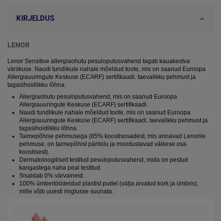
KIRJELDUS
LENOR
Lenor Sensitive allergiaohutu pesuloputusvahend tagab kauakestva
värskuse. Naudi tundlikule nahale mõeldud toote, mis on saanud Euroopa
Allergiauuringute Keskuse (ECARF) sertifikaadi. taevalikku pehmust ja
tagasihoidlikku lõhna.
Allergiaohutu pesuloputusvahend, mis on saanud Euroopa
Allergiauuringute Keskuse (ECARF) sertifikaadi.
Naudi tundlikule nahale mõeldud toote, mis on saanud Euroopa
Allergiauuringute Keskuse (ECARF) sertifikaadi, taevalikku pehmust ja
tagasihoidlikku lõhna.
Taimepõhise pehmusega (85% koostisosadest, mis annavad Lenorile
pehmuse, on taimepõhist päritolu ja moodustavad väikese osa
koostisest).
Dermatoloogiliselt testitud pesuloputusvahend, mida on pestud
kangastega naha peal testitud.
Sisaldab 0% värvaineid.
100% ümbertöödeldud plastist pudel (välja arvatud kork ja ümbris),
mille võib uuesti ringlusse suunata.