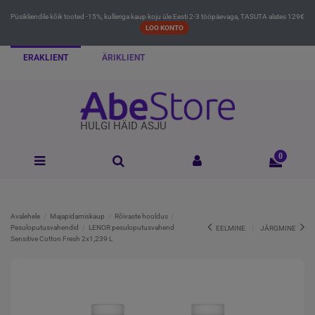
Püsikliendile kõik tooted -15%, kulleriga kaup koju üle Eesti 2-3 tööpäevaga, TASUTA alates 129€
LOO KONTO
ERAKLIENT
ÄRIKLIENT
HULGI HÄID ASJU
0
Avalehele
Majapidamiskaup
Rõivaste hooldus
Pesuloputusvahendid
LENOR pesuloputusvahend
EELMINE
JÄRGMINE
Sensitive Cotton Fresh 2x1,239 L