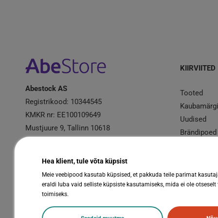
KIIRVIITED
Abestock AS
Tooted
Registrikood: 10344545
Kaubamärg
KMKR nr: EE100109649
Uudised
Mustjuure 9, Tallinn 10618
Brändipoed
Kampaania
Garantiire
Hea klient, tule võta küpsist
Meie veebipood kasutab küpsised, et pakkuda teile parimat kasuta
eraldi luba vaid selliste küpsiste kasutamiseks, mida ei ole otseselt
toimiseks.