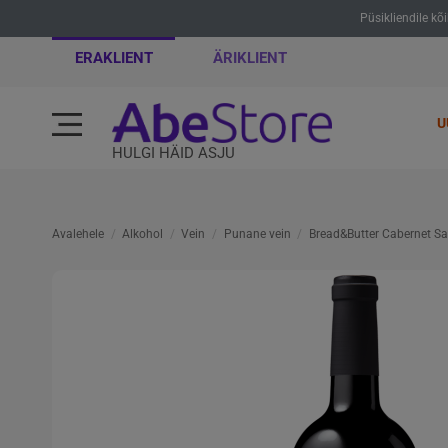
Püsikliendile kõ
ERAKLIENT
ÄRIKLIENT
U
HULGI HÄID ASJU
Avalehele
Alkohol
Vein
Punane vein
Bread&Butter Cabernet S