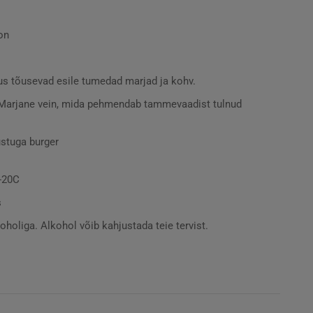
on
us tõusevad esile tumedad marjad ja kohv.
. Marjane vein, mida pehmendab tammevaadist tulnud
uustuga burger
8-20C
s
liga. Alkohol võib kahjustada teie tervist.