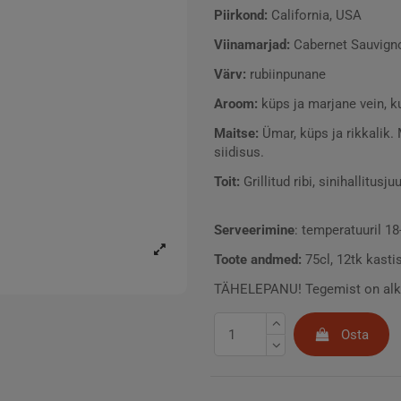
Piirkond:
California, USA
Viinamarjad:
Cabernet Sauvign
Värv:
rubiinpunane
Aroom:
küps ja marjane vein, k
Maitse:
Ümar, küps ja rikkalik
siidisus.
Toit:
Grillitud ribi, sinihallitusj
Serveerimine
: temperatuuril 1
Toote andmed:
75cl, 12tk kasti
TÄHELEPANU! Tegemist on alkoho
Osta