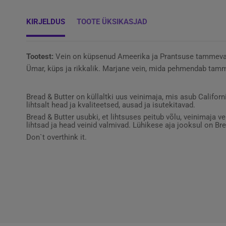
KIRJELDUS
TOOTE ÜKSIKASJAD
Tootest:
Vein on küpsenud Ameerika ja Prantsuse tammeva
Ümar, küps ja rikkalik. Marjane vein, mida pehmendab tamm
Bread & Butter on küllaltki uus veinimaja, mis asub Califo
lihtsalt head ja kvaliteetsed, ausad ja isutekitavad.
Bread & Butter usubki, et lihtsuses peitub võlu, veinimaja 
lihtsad ja head veinid valmivad. Lühikese aja jooksul on Br
Don`t overthink it.