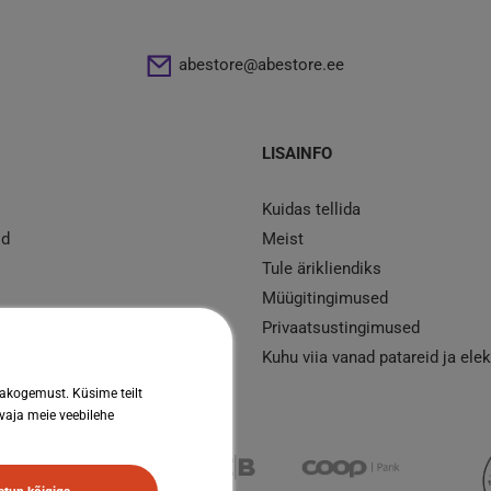
abestore@abestore.ee
LISAINFO
Kuidas tellida
id
Meist
Tule ärikliendiks
Müügitingimused
d
Privaatsustingimused
mont
Kuhu viia vanad patareid ja ele
jakogemust. Küsime teilt
 vaja meie veebilehe