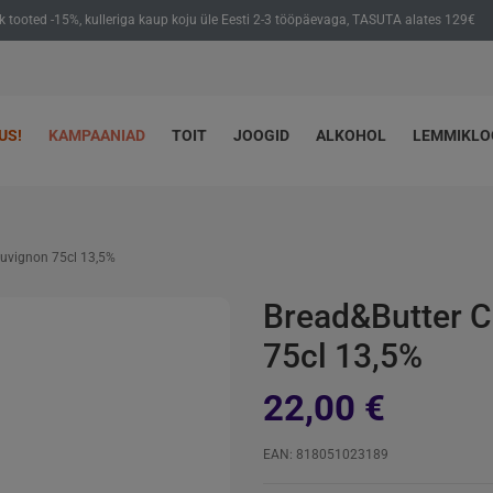
ik tooted -15%, kulleriga kaup koju üle Eesti 2-3 tööpäevaga, TASUTA alates 129€
US!
KAMPAANIAD
TOIT
JOOGID
ALKOHOL
LEMMIKL
auvignon 75cl 13,5%
Bread&Butter C
75cl 13,5%
22,00 €
EAN: 818051023189