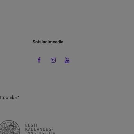
Sotsiaalmeedia
ktroonika?