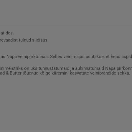
atides.
evaadist tulnud siidisus.
rnias Napa veinipiirkonnas. Selles veinimajas usutakse, et head as
veinimeistriks on üks tunnustatumaid ja auhinnatumaid Napa piirkonna
ead & Butter jõudnud kõige kiiremini kasvatate veinibrändide sekka.