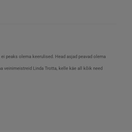
jad ei peaks olema keerulised. Head asjad peavad olema
 veinimeistreid Linda Trotta, kelle käe all kõik need