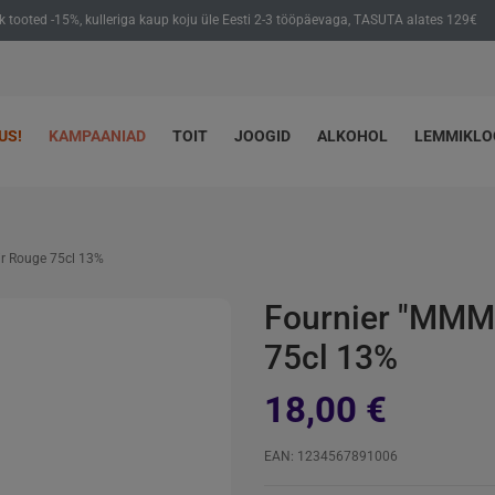
ik tooted -15%, kulleriga kaup koju üle Eesti 2-3 tööpäevaga, TASUTA alates 129€
US!
KAMPAANIAD
TOIT
JOOGID
ALKOHOL
LEMMIKL
ir Rouge 75cl 13%
Fournier "MMM 
75cl 13%
18,00 €
EAN: 1234567891006