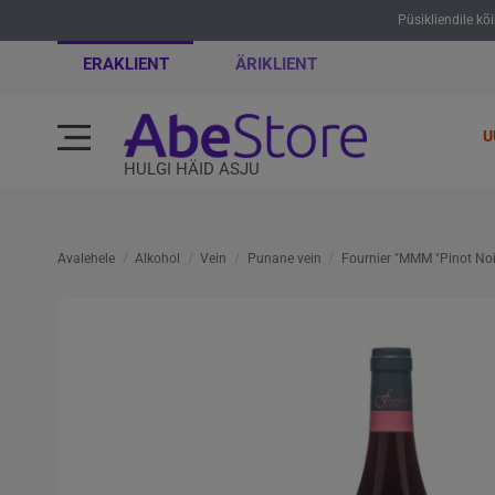
Püsikliendile kõ
ERAKLIENT
ÄRIKLIENT
U
HULGI HÄID ASJU
Avalehele
Alkohol
Vein
Punane vein
Fournier "MMM "Pinot No