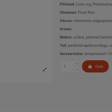
Piirkond:
Loire org, Prantsusm
Viinamari:
Pinot Noir
Värvus:
intensiivne sügavpuna
Aroom:
Maitse:
siidine, pehmed tanniini
Toit:
pardirind aprikoosidega, v
Serveerimine:
temperatuuril 15
Osta