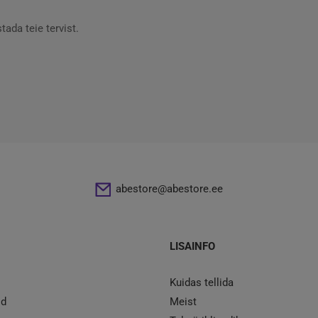
da teie tervist.
abestore@abestore.ee
LISAINFO
Kuidas tellida
id
Meist