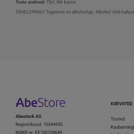
Toote andmed:
75cl, 6tk kastis
TÄHELEPANU! Tegemist on alkoholiga. Alkohol võib kahjusta
KIIRVIITED
Abestock AS
Tooted
Registrikood: 10344545
Kaubamärg
KMKR nr: EE100109649