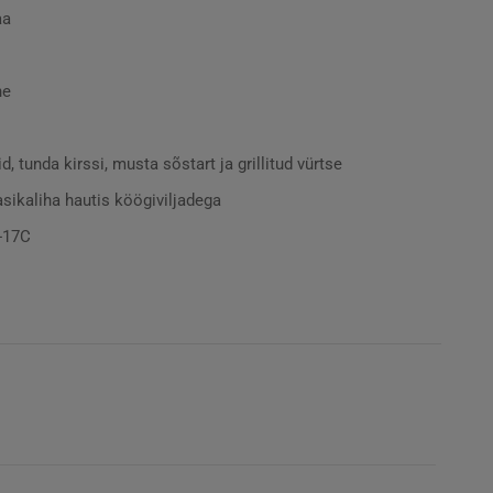
aa
ne
d, tunda kirssi, musta sõstart ja grillitud vürtse
asikaliha hautis köögiviljadega
-17C