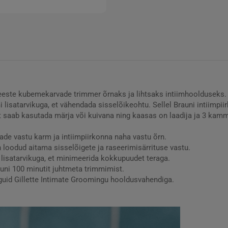
meeste kubemekarvade trimmer õrnaks ja lihtsaks intiimhoolduseks. 
 lisatarvikuga, et vähendada sisselõikeohtu. Sellel Brauni intiimpi
t saab kasutada märja või kuivana ning kaasas on laadija ja 3 kam
ade vastu karm ja intiimpiirkonna naha vastu õrn.
n loodud aitama sisselõigete ja raseerimisärrituse vastu.
isatarvikuga, et minimeerida kokkupuudet teraga.
uni 100 minutit juhtmeta trimmimist.
guid Gillette Intimate Groomingu hooldusvahendiga.