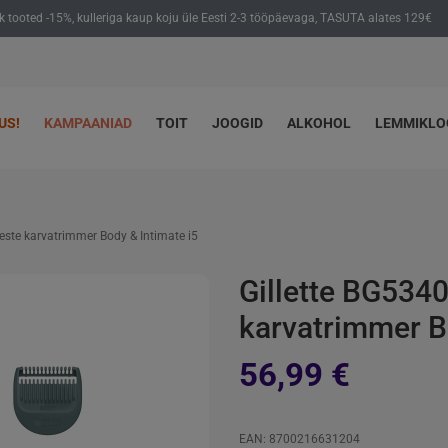
ik tooted -15%, kulleriga kaup koju üle Eesti 2-3 tööpäevaga, TASUTA alates 129€
US!
KAMPAANIAD
TOIT
JOOGID
ALKOHOL
LEMMIKL
este karvatrimmer Body & Intimate i5
Gillette BG534
karvatrimmer B
56,99 €
EAN: 8700216631204