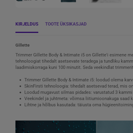
KIRJELDUS
TOOTE ÜKSIKASJAD
Gillette
Trimmer Gillette Body & Intimate i5 on Gillette'i esimene 
tehnoloogiat tihedalt asetsevate teradega ja tundliku kammi
laadimiskorraga kuni 100 minutit. Seda veekindlat trimmeri
Trimmer Gillette Body & Intimate i5: loodud olema karv
SkinFirsti tehnoloogia: tihedalt asetsevad terad, mis o
Loodud mugavust silmas pidades: varustatud 3 kammi l
Veekindel ja juhtmeta: võimsa liitiumioonakuga saad k
Lihtne ja hõlbus kasutada: täiusta oma hügieenitoimin