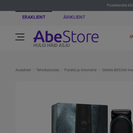
Püsikliendile kõ
ERAKLIENT
ÄRIKLIENT
U
HULGI HÄID ASJU
Avalehele
Tehnikatooted
Pardlid ja trimmerid
Gillette BG5340 me