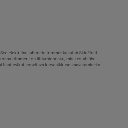
See elektriline juhtmeta trimmer kasutab SkinFirsti
irkonna trimmeril on liitiumioonaku, mis kestab ühe
mi lisatarvikut soovitava karvapikkuse saavutamiseks.