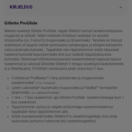
KIRJELDUS
Gillette ProGlide
Meeste raseerija Gillette ProGlide tagab Gillette’i tuntud raseerimistäpsuse
mugavalt ja stiilselt. Sellel meestele mõeldud raseerijal on suurem
niisutusriba (vs. Fusion5) mugavuseks ja libisemiseks. Teradele on lisatud
stabiilsust, et tagada nende optimaalne vahekaugus, ja kõrgem kaitsevõre
naha paremaks kaitseks.. Tagaküljel olev täppistrimmer sobib ideaalselt
habeme/vuntside kujundamiseks eriti just raskesti ligipääsetavates
kohtades. Üliteravad hõõrdumisvastased raseerimisterad tagavad sujuva
raseerimise ja sobivad kõikidele Gillette’i 5 teraga raseerijate käepidemetele
(v.a GilletteLabs). ProGlide’i vahetustera peab vastu kuni 1 kuu.
5 üliteravat ProBlades™-i tera puhtamaks ja mugavamaks
raseerimiseks*.
(* vs. Fusion5)
Laiem Lubrastrip* suuremaks mugavuseks ja FlexBall™ kontuuride
järgimiseks.
(vs. eelmine ProGlide)
1 tera = 1 kuu raseerimist: iga Gillette ProGlide raseerimisteraga kuni 1
kuu raseerimist.
Täppistrimmer: puhas ja selgete piirjoontega raseerimistulemus
tagaküljel oleva täppistrimmeri abil.
Sobib suurepäraselt kokku Gillette Pro raseerimisgeeliga, mis aitab
saavutada puhtama tulemuse (kui raseerimisgeelita).