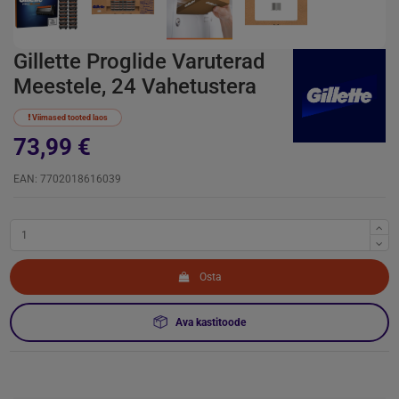
Gillette Proglide Varuterad
Meestele, 24 Vahetustera
Viimased tooted laos
73,99 €
EAN: 7702018616039
Osta
Ava kastitoode