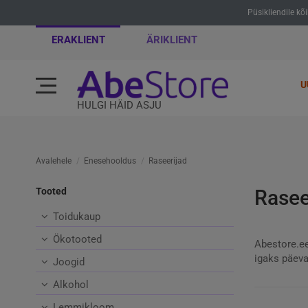
Püsikliendile kõ
ERAKLIENT
ÄRIKLIENT
U
HULGI HÄID ASJU
Avalehele
Enesehooldus
Raseerijad
Tooted
Rasee
Toidukaup
Ökotooted
Abestore.ee
igaks päeva
Joogid
Alkohol
Lemmikloom