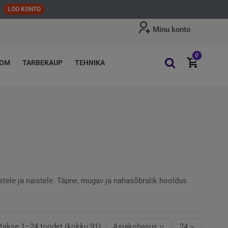
LOO KONTO
Minu konto
0
OOM
TARBEKAUP
TEHNIKA
stele ja naistele. Täpne, mugav ja nahasõbralik hooldus
takse 1–24 toodet (kokku 91)
Asjakohasus
24