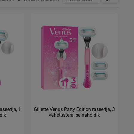
aseerija, 1
Gillette Venus Party Edition raseerija, 3
dik
vahetustera, seinahoidik