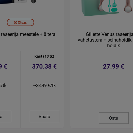
Otsas
e raseerija meestele + 8 tera
Gillette Venus raseerij
vahetustera + seinahoidik 
hoidik
Kast (13 tk)
9 €
370.38 €
27.99 €
€/tk
~28.49 €/tk
a
Vaata
Osta