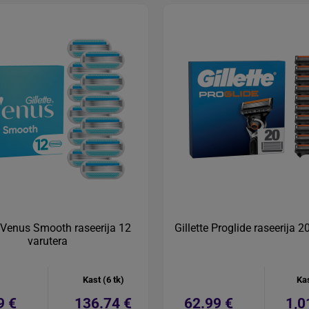
e Venus Smooth raseerija 12
Gillette Proglide raseerija 2
varutera
Kast (6 tk)
Kas
9 €
136.74 €
62.99 €
1,0