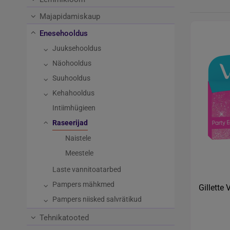
Majapidamiskaup
Enesehooldus
Juuksehooldus
Näohooldus
Suuhooldus
Kehahooldus
Intiimhügieen
Raseerijad
Naistele
Meestele
Laste vannitoatarbed
Pampers mähkmed
Gillette
Pampers niisked salvrätikud
Tehnikatooted