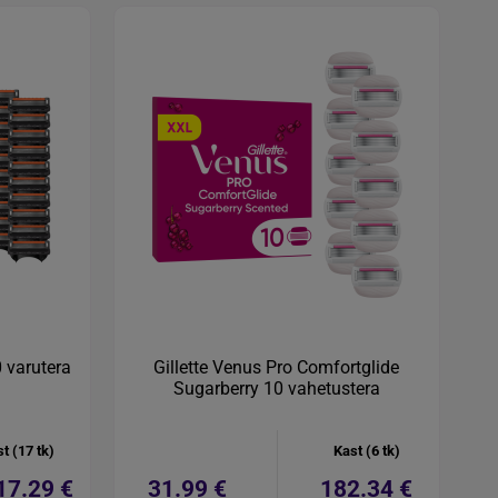
0 varutera
Gillette Venus Pro Comfortglide
Sugarberry 10 vahetustera
t (17 tk)
Kast (6 tk)
17.29 €
31.99 €
182.34 €