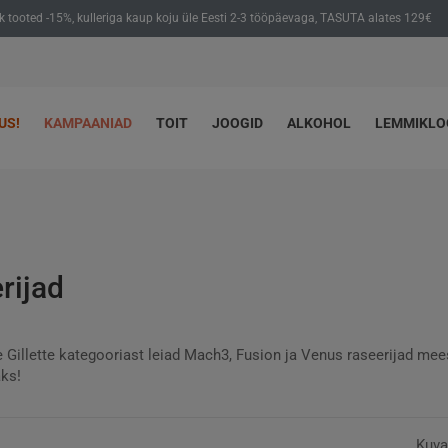
ik tooted -15%, kulleriga kaup koju üle Eesti 2-3 tööpäevaga, TASUTA alates 129€
US!
KAMPAANIAD
TOIT
JOOGID
ALKOHOL
LEMMIKL
rijad
 Gillette kategooriast leiad Mach3, Fusion ja Venus raseerijad mee
ks!
Kuva