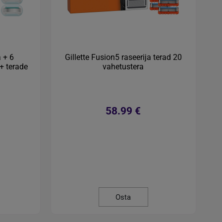
a + 6
Gillette Fusion5 raseerija terad 20
+ terade
vahetustera
58.99 €
Osta