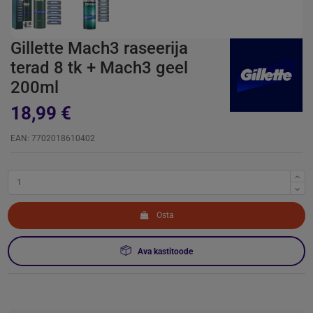
Gillette Mach3 raseerija
terad 8 tk + Mach3 geel
200ml
18,99 €
EAN: 7702018610402
Osta
Ava kastitoode