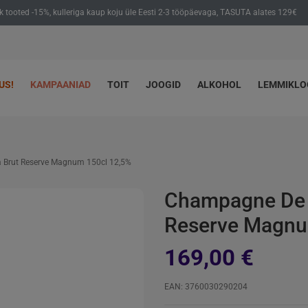
ik tooted -15%, kulleriga kaup koju üle Eesti 2-3 tööpäevaga, TASUTA alates 129€
US!
KAMPAANIAD
TOIT
JOOGID
ALKOHOL
LEMMIKL
 Brut Reserve Magnum 150cl 12,5%
Champagne De 
Reserve Magnu
169,00 €
EAN: 3760030290204