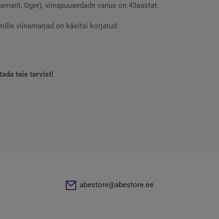
ramant, Oger), viinapuuaedade vanus on 43aastat.
lle viinamarjad on käsitsi korjatud.
da teie tervist!
abestore@abestore.ee