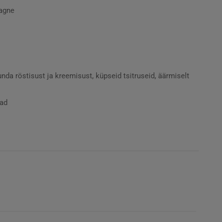
agne
nda röstisust ja kreemisust, küpseid tsitruseid, äärmiselt
oad