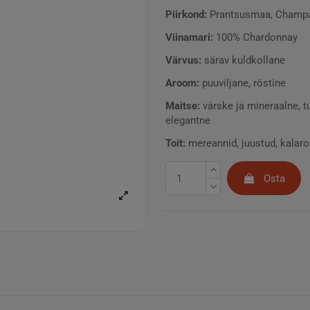
Piirkond:
Prantsusmaa, Champ
Viinamari:
100% Chardonnay
Värvus:
särav kuldkollane
Aroom:
puuviljane, röstine
Maitse:
värske ja mineraalne, tu
elegantne
Toit:
mereannid, juustud, kalar
Osta