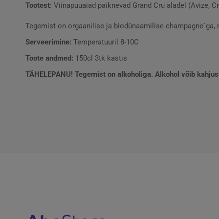
Tootest
: Viinapuuaiad paiknevad Grand Cru aladel (Avize, C
Tegemist on orgaanilise ja biodünaamilise champagne`ga, mi
Serveerimine:
Temperatuuril 8-10C
Toote andmed:
150cl 3tk kastis
TÄHELEPANU! Tegemist on alkoholiga. Alkohol võib kahjusta