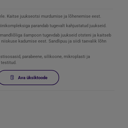
tele. Kaitse juukseotsi murdumise ja lõhenemise eest.
inikompleksiga parandab tugevalt kahjustatud juukseid.
ja mandliõliga šampoon tugevdab juukseid otsteni ja kaitseb
 niiskuse kadumise eest. Sandlipuu ja siidi taevalik lõhn
stisosasid, parabeene, silikoone, mikroplasti ja
testitud.
Ava üksiktoode