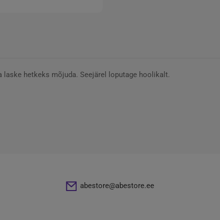
 laske hetkeks mõjuda. Seejärel loputage hoolikalt.
abestore@abestore.ee