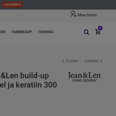
LOO KONTO
Minu konto
0
OOM
TARBEKAUP
TEHNIKA
EELMINE
JÄRGMINE
n&Len build-up
 ja keratiin 300