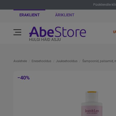
Püsikliendile kõ
ERAKLIENT
ÄRIKLIENT
U
HULGI HÄID ASJU
Avalehele
Enesehooldus
Juuksehooldus
Šampoonid, palsamid, 
−40%