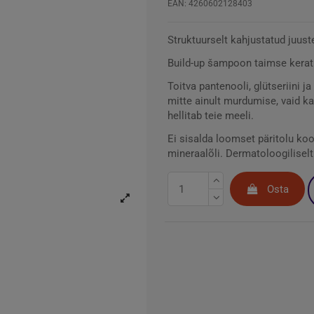
EAN: 4260602128403
Struktuurselt kahjustatud juus
Build-up šampoon taimse kerati
Toitva pantenooli, glütseriini 
mitte ainult murdumise, vaid ka
hellitab teie meeli.
Ei sisalda loomset päritolu koo
mineraalõli. Dermatoloogiliselt 
Osta