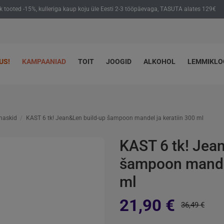
ik tooted -15%, kulleriga kaup koju üle Eesti 2-3 tööpäevaga, TASUTA alates 129€
US!
KAMPAANIAD
TOIT
JOOGID
ALKOHOL
LEMMIKL
maskid
KAST 6 tk! Jean&Len build-up šampoon mandel ja keratiin 300 ml
KAST 6 tk! Jea
šampoon mandel
ml
21,90 €
36,49 €