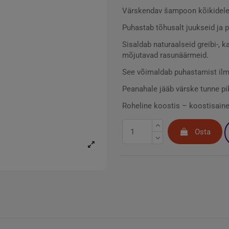
Värskendav šampoon kõikidele 
Puhastab tõhusalt juukseid ja 
Sisaldab naturaalseid greibi-, 
mõjutavad rasunäärmeid.
See võimaldab puhastamist ilma
Peanahale jääb värske tunne p
Roheline koostis – koostisained
Osta