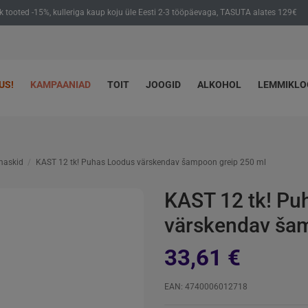
ik tooted -15%, kulleriga kaup koju üle Eesti 2-3 tööpäevaga, TASUTA alates 129€
US!
KAMPAANIAD
TOIT
JOOGID
ALKOHOL
LEMMIKL
maskid
KAST 12 tk! Puhas Loodus värskendav šampoon greip 250 ml
KAST 12 tk! Pu
värskendav šam
33,61 €
EAN: 4740006012718