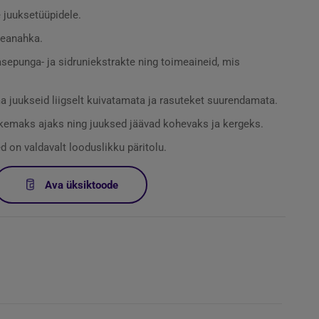
juuksetüüpidele.
peanahka.
kasepunga- ja sidruniekstrakte ning toimeaineid, mis
 juukseid liigselt kuivatamata ja rasuteket suurendamata.
ikemaks ajaks ning juuksed jäävad kohevaks ja kergeks.
 on valdavalt looduslikku päritolu.
Ava üksiktoode