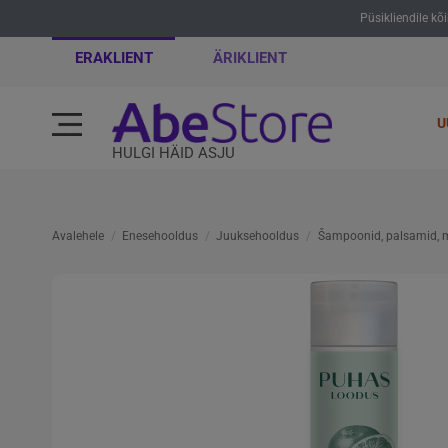
Püsikliendile kõ
ERAKLIENT
ÄRIKLIENT
U
HULGI HÄID ASJU
Avalehele
Enesehooldus
Juuksehooldus
Šampoonid, palsamid, 