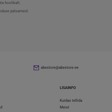
a hoolikalt.
ooduse palsameid.
abestore@abestore.ee
LISAINFO
Kuidas tellida
id
Meist