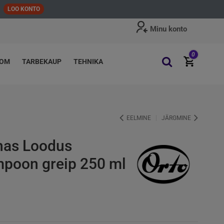
LOO KONTO
Minu konto
0
OOM
TARBEKAUP
TEHNIKA
EELMINE
JÄRGMINE
has Loodus
poon greip 250 ml