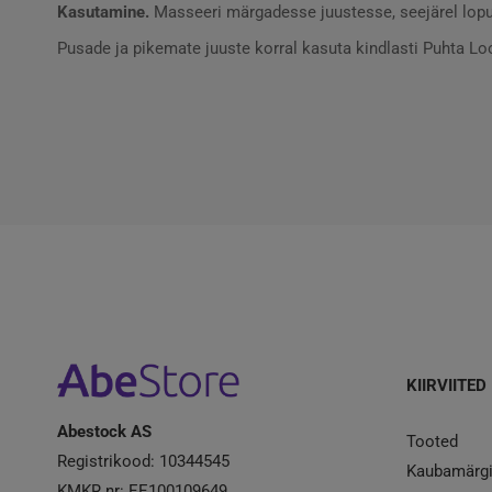
Kasutamine.
Masseeri märgadesse juustesse, seejärel loput
Pusade ja pikemate juuste korral kasuta kindlasti Puhta L
KIIRVIITED
Abestock AS
Tooted
Registrikood: 10344545
Kaubamärg
KMKR nr: EE100109649