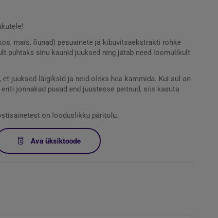
kutele!
kos, mais, õunad) pesuainete ja kibuvitsaekstrakti rohke
kult puhtaks sinu kaunid juuksed ning jätab need loomulikult
 et juuksed läigiksid ja neid oleks hea kammida. Kui sul on
riti jonnakad pusad end juustesse peitnud, siis kasuta
stisainetest on looduslikku päritolu.
Ava üksiktoode