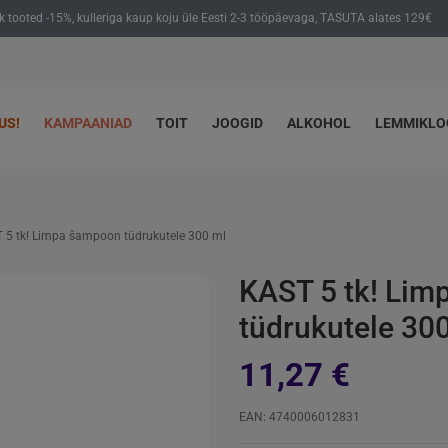
ik tooted -15%, kulleriga kaup koju üle Eesti 2-3 tööpäevaga, TASUTA alates 129€
US!
KAMPAANIAD
TOIT
JOOGID
ALKOHOL
LEMMIKL
 5 tk! Limpa šampoon tüdrukutele 300 ml
KAST 5 tk! Li
tüdrukutele 30
11,27 €
EAN: 4740006012831