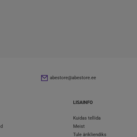
abestore@abestore.ee
LISAINFO
Kuidas tellida
id
Meist
Tule ärikliendiks