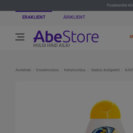
Püsikliendile kõ
ERAKLIENT
ÄRIKLIENT
U
HULGI HÄID ASJU
Avalehele
Enesehooldus
Kehahooldus
Seebid, dušigeelid
KAST