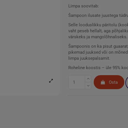
Limpa soovitab:
Šampoon ilusate juustega tüdru
Selle looduslikku päritolu (koo
vaht peseb hellalt, aga põhjali
värskeks ja mangolõhnaliseks.
Šampoonis on ka pisut guaarat,
pikemad juuksed või on mõned e
limpa juuksepalsamit.
Roheline koostis – üle 95% koo
Osta