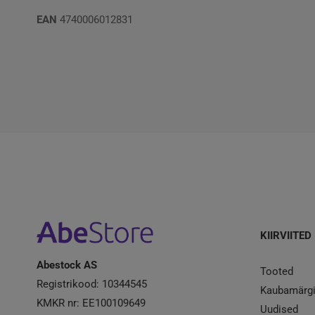
EAN
4740006012831
KIIRVIITED
Abestock AS
Tooted
Registrikood: 10344545
Kaubamärg
KMKR nr: EE100109649
Uudised