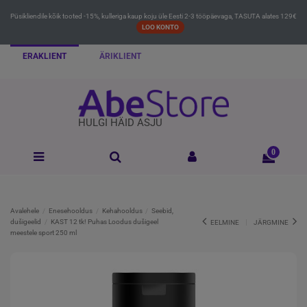
Püsikliendile kõik tooted -15%, kulleriga kaup koju üle Eesti 2-3 tööpäevaga, TASUTA alates 129€
LOO KONTO
ERAKLIENT
ÄRIKLIENT
HULGI HÄID ASJU
0
Avalehele
Enesehooldus
Kehahooldus
Seebid,
dušigeelid
KAST 12 tk! Puhas Loodus dušigeel
EELMINE
JÄRGMINE
meestele sport 250 ml