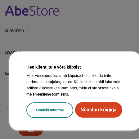
KIIRVIITED
LISAINFO
Hea klient, tule võta küpsist
Sotsiaalmeedia
Meie veebipood kasutab küpsised, et pakkuda teile
parimat kasutajakogemust. Küsime teilt eraldi luba vaid
selliste küpsiste kasutamiseks, mida ei ole otseselt vaja
meie veebilehe toimiseks.
Nõustun kõigiga
Seadeid muutma