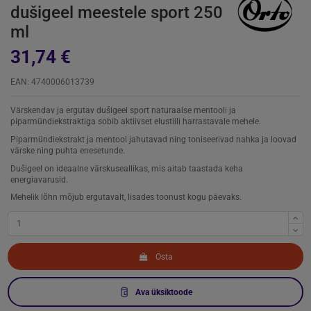
dušigeel meestele sport 250
ml
31,74 €
EAN: 4740006013739
Värskendav ja ergutav dušigeel sport naturaalse mentooli ja
piparmündiekstraktiga sobib aktiivset elustiili harrastavale mehele.
Piparmündiekstrakt ja mentool jahutavad ning toniseerivad nahka ja loovad
värske ning puhta enesetunde.
Dušigeel on ideaalne värskuseallikas, mis aitab taastada keha
energiavarusid.
Mehelik lõhn mõjub ergutavalt, lisades toonust kogu päevaks.
Osta
Ava üksiktoode