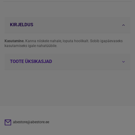
KIRJELDUS
Kasutamine.
Kanna niiskele nahale, loputa hoolikalt. Sobib igapäevaseks
kasutamiseks igale nahatüübile.
TOOTE ÜKSIKASJAD
abestore@abestore.ee