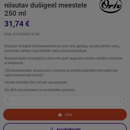
niisutav dušigeel meestele
250 ml
31,74 €
EAN: 4740006013746
Niisutav dušigeel jõhvikaekstrakti ja aloe vera geeliga annab pehme vahu,
puhastab nahka ning säilitab naha niiskussisalduse.
Nahaomased niisutajad ja aloe vera geel tagavad nahale vajaliku niisutuse
ja elastsuse.
Jõhvikaekstraktis sisalduvad c-vitamiin ja antioksüdandid stimuleerivad
naha uuenemisprotsessi.
Värske mehelik lõhn annab uut energiat.
Üle 90% koosainetest on looduslikku päritolu.
Osta
Ava üksiktoode