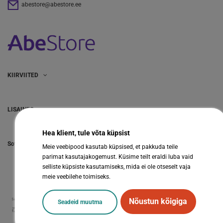
abestore@abestore.ee
KIIRVIITED
LISAINFO
Hea klient, tule võta küpsist
Sotsiaalmeedia
Meie veebipood kasutab küpsised, et pakkuda teile
parimat kasutajakogemust. Küsime teilt eraldi luba vaid
selliste küpsiste kasutamiseks, mida ei ole otseselt vaja
meie veebilehe toimiseks.
Nõustun kõigiga
Seadeid muutma