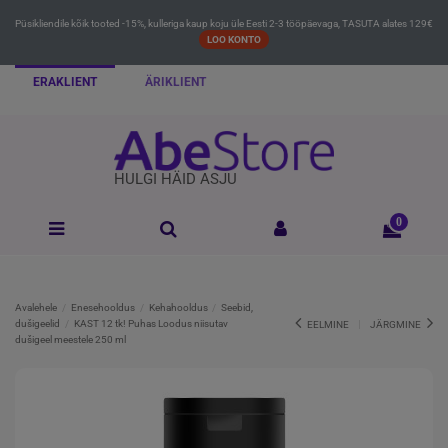
Püsikliendile kõik tooted -15%, kulleriga kaup koju üle Eesti 2-3 tööpäevaga, TASUTA alates 129€
LOO KONTO
ERAKLIENT
ÄRIKLIENT
HULGI HÄID ASJU
0
Avalehele
Enesehooldus
Kehahooldus
Seebid,
dušigeelid
KAST 12 tk! Puhas Loodus niisutav
EELMINE
JÄRGMINE
dušigeel meestele 250 ml