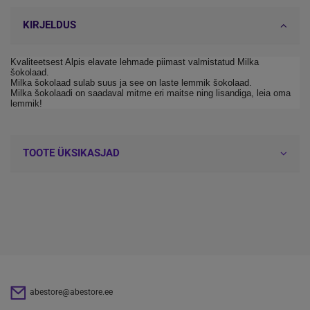
KIRJELDUS
Kvaliteetsest Alpis elavate lehmade piimast valmistatud Milka
šokolaad.
Milka šokolaad sulab suus ja see on laste lemmik šokolaad.
Milka šokolaadi on saadaval mitme eri maitse ning lisandiga, leia oma
lemmik!
TOOTE ÜKSIKASJAD
abestore@abestore.ee