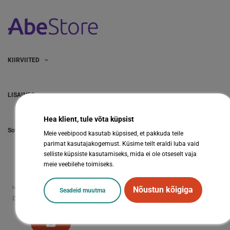
KIIRVIITED
LISAINFO
Hea klient, tule võta küpsist
Sotsiaalmeedia
Meie veebipood kasutab küpsised, et pakkuda teile
parimat kasutajakogemust. Küsime teilt eraldi luba vaid
selliste küpsiste kasutamiseks, mida ei ole otseselt vaja
meie veebilehe toimiseks.
Nõustun kõigiga
Seadeid muutma