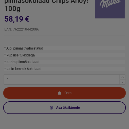
piimašokolaad Chips Ahoy!
100g
58,19 €
EAN: 7622210442086
* Alpi piimast valmistatud
* küpsise tükkidega
* parim piimašokolaad
* laste lemmik šokolaad
Osta
Ava üksiktoode