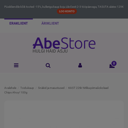
Püsikliendile kõik tooted -15%, kulleriga kaup koju üle Eesti 2-3 tööpäevaga, TASUTA alates 129€
LOO KONTO
ERAKLIENT
ÄRIKLIENT
HULGI HÄID ASJU
0
Avalehele
Toidukaup
Snäkid ja maiustused
KAST 22tk! Milka piimašokolaad
Chips Ahoy! 100g