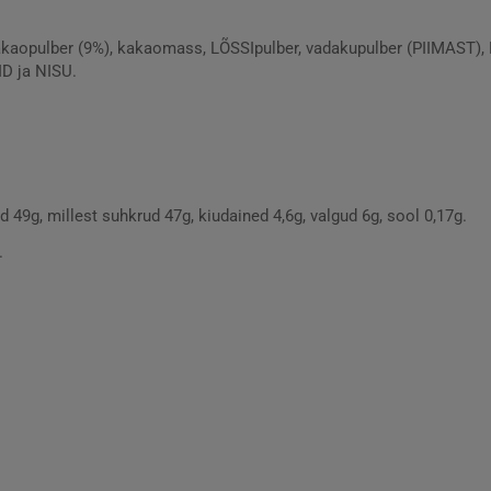
kakaopulber (9%), kakaomass, LÕSSIpulber, vadakupulber (PIIMAST),
ID ja NISU.
 49g, millest suhkrud 47g, kiudained 4,6g, valgud 6g, sool 0,17g.
.