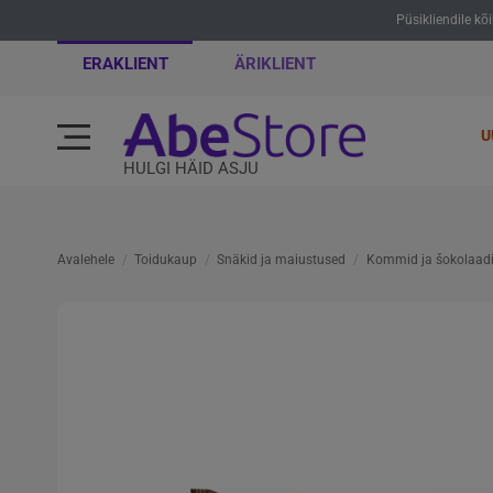
Püsikliendile kõ
ERAKLIENT
ÄRIKLIENT
U
HULGI HÄID ASJU
Avalehele
Toidukaup
Snäkid ja maiustused
Kommid ja šokolaad