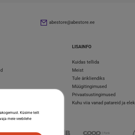
abestore@abestore.ee
LISAINFO
Kuidas tellida
id
Meist
Tule ärikliendiks
Müügitingimused
d
Privaatsustingimused
mont
Kuhu viia vanad patareid ja ele
jakogemust. Küsime teilt
 vaja meie veebilehe