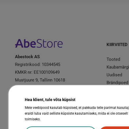
KIIRVIITED
Abestock AS
Tooted
Registrikood: 10344545
Kaubamärg
KMKR nr: EE100109649
Uudised
Mustjuure 9, Tallinn 10618
Brändipoed
Kampaania
Garantiire
Hea klient, tule võta küpsist
Meie veebipood kasutab küpsised, et pakkuda teile parimat kasuta
eraldi luba vaid selliste küpsiste kasutamiseks, mida ei ole otseselt
toimiseks.