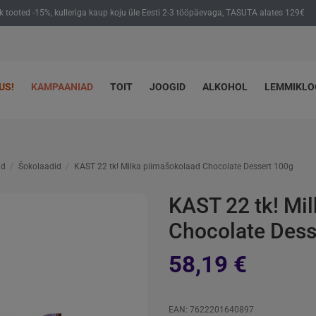
ik tooted -15%, kulleriga kaup koju üle Eesti 2-3 tööpäevaga, TASUTA alates 129€
US!
KAMPAANIAD
TOIT
JOOGID
ALKOHOL
LEMMIKL
id
Šokolaadid
KAST 22 tk! Milka piimašokolaad Chocolate Dessert 100g
KAST 22 tk! Mi
Chocolate Dess
58,19 €
EAN: 7622201640897