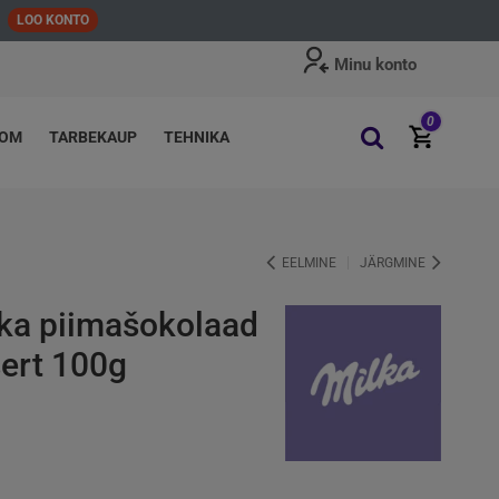
LOO KONTO
Minu konto
0
OOM
TARBEKAUP
TEHNIKA
EELMINE
JÄRGMINE
lka piimašokolaad
ert 100g