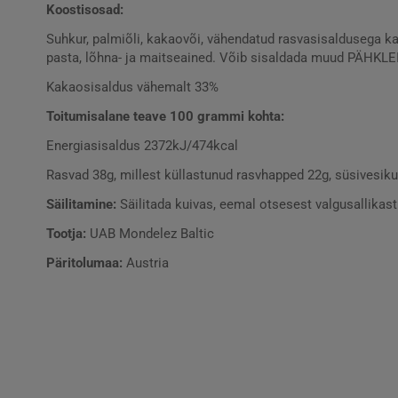
Koostisosad:
Suhkur, palmiõli, kakaovõi, vähendatud rasvasisaldusega 
pasta, lõhna- ja maitseained. Võib sisaldada muud PÄHKLE
Kakaosisaldus vähemalt 33%
Toitumisalane teave 100 grammi kohta:
Energiasisaldus 2372kJ/474kcal
Rasvad 38g, millest küllastunud rasvhapped 22g, süsivesikud
Säilitamine:
Säilitada kuivas, eemal otsesest valgusallikast
Tootja:
UAB Mondelez Baltic
Päritolumaa:
Austria