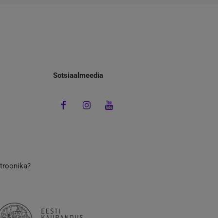
Sotsiaalmeedia
ktroonika?