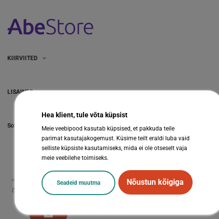
KIIRVIITED
LISAINFO
Hea klient, tule võta küpsist
Sotsiaalmeedia
Meie veebipood kasutab küpsised, et pakkuda teile
parimat kasutajakogemust. Küsime teilt eraldi luba vaid
selliste küpsiste kasutamiseks, mida ei ole otseselt vaja
meie veebilehe toimiseks.
Nõustun kõigiga
Seadeid muutma