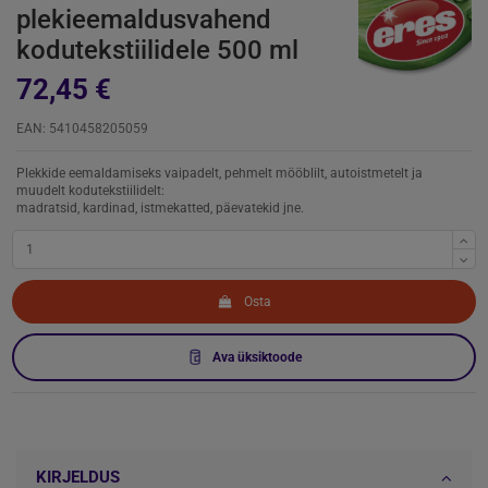
plekieemaldusvahend
kodutekstiilidele 500 ml
72,45 €
EAN: 5410458205059
Plekkide eemaldamiseks vaipadelt, pehmelt mööblilt, autoistmetelt ja
muudelt kodutekstiilidelt:
madratsid, kardinad, istmekatted, päevatekid jne.
Osta
Ava üksiktoode
KIRJELDUS