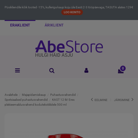
Püsikliendile kõik tooted -15%, kulleriga kaup koju üle Eesti 2-3 tööpäevaga, TASUTA alates 129€
LOO KONTO
ERAKLIENT
ÄRIKLIENT
HULGI HÄID ASJU
0
Avalehele
Majapidamiskaup
Puhastusvahendid
Spetsiaalsed puhastusvahendid
KAST 12 tk! Eres
EELMINE
JÄRGMINE
plekieemaldusvahend kodutekstiilidele 500 ml