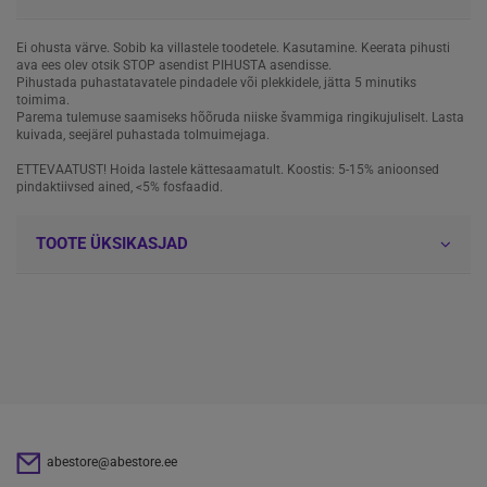
Ei ohusta värve. Sobib ka villastele toodetele. Kasutamine. Keerata pihusti
ava ees olev otsik STOP asendist PIHUSTA asendisse.
Pihustada puhastatavatele pindadele või plekkidele, jätta 5 minutiks
toimima.
Parema tulemuse saamiseks hõõruda niiske švammiga ringikujuliselt. Lasta
kuivada, seejärel puhastada tolmuimejaga.
ETTEVAATUST! Hoida lastele kättesaamatult. Koostis: 5-15% anioonsed
pindaktiivsed ained, <5% fosfaadid.
TOOTE ÜKSIKASJAD
abestore@abestore.ee