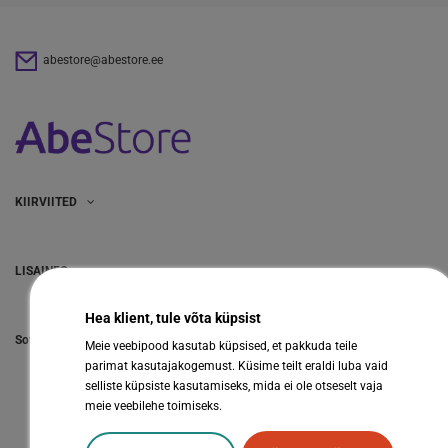
abestore@abestore.ee
KIIRVIITED
LISAINFO
Hea klient, tule võta küpsist
Sotsiaalmeedia
Meie veebipood kasutab küpsised, et pakkuda teile
parimat kasutajakogemust. Küsime teilt eraldi luba vaid
selliste küpsiste kasutamiseks, mida ei ole otseselt vaja
meie veebilehe toimiseks.