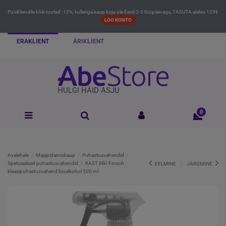
Püsikliendile kõik tooted -15%, kulleriga kaup koju üle Eesti 2-3 tööpäevaga, TASUTA alates 129€
LOO KONTO
ERAKLIENT
ÄRIKLIENT
HULGI HÄID ASJU
0
Avalehele
Majapidamiskaup
Puhastusvahendid
Spetsiaalsed puhastusvahendid
KAST 8tk! Frosch
EELMINE
JÄRGMINE
klaasipuhastusvahend bioalkohol 500 ml