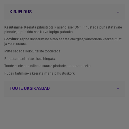
KIRJELDUS
Kasutamine:
Keerata pihusti otsik asendisse "ON". Pihustada puhastatavale
pinnale ja pühkida see kuiva lapiga puhtaks.
Soovitus:
Täpne doseerimine aitab säästa energiat, vähendada veekasutust
ja veereostust.
Mitte segada kokku teiste toodetega.
Pihustamisel mitte sisse hingata.
Toode ei ole ette nähtud suurte pindade puhastamiseks.
Pudeli täitmiseks keerata maha pihustuskork.
TOOTE ÜKSIKASJAD