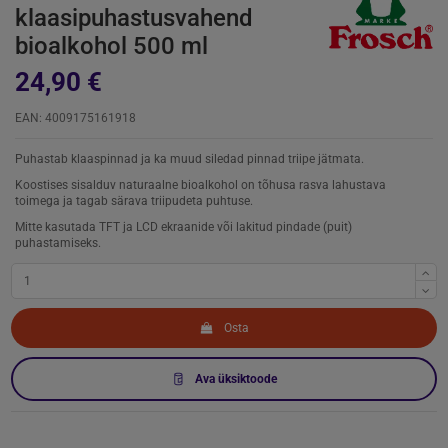
klaasipuhastusvahend
bioalkohol 500 ml
24,90 €
EAN: 4009175161918
Puhastab klaaspinnad ja ka muud siledad pinnad triipe jätmata.
Koostises sisalduv naturaalne bioalkohol on tõhusa rasva lahustava
toimega ja tagab särava triipudeta puhtuse.
Mitte kasutada TFT ja LCD ekraanide või lakitud pindade (puit)
puhastamiseks.
Osta
Ava üksiktoode