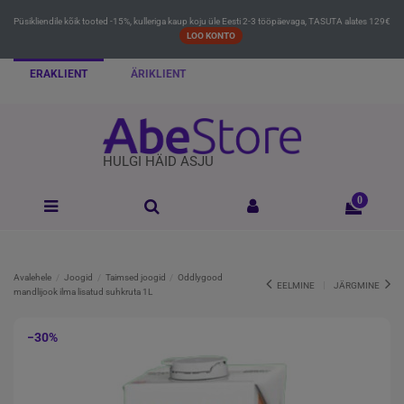
Püsikliendile kõik tooted -15%, kulleriga kaup koju üle Eesti 2-3 tööpäevaga, TASUTA alates 129€
LOO KONTO
ERAKLIENT
ÄRIKLIENT
HULGI HÄID ASJU
0
Avalehele
Joogid
Taimsed joogid
Oddlygood
EELMINE
JÄRGMINE
mandlijook ilma lisatud suhkruta 1L
−30%