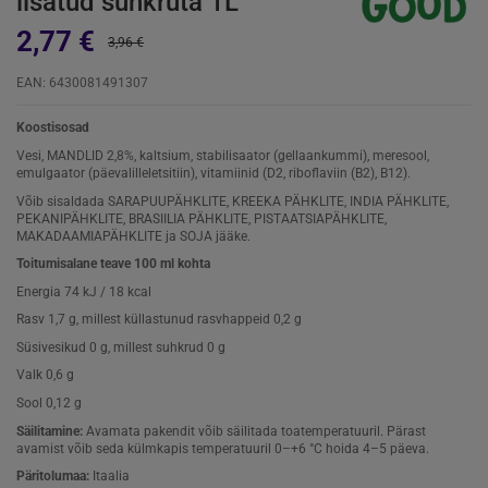
lisatud suhkruta 1L
2,77 €
3,96 €
EAN: 6430081491307
Koostisosad
Vesi, MANDLID 2,8%, kaltsium, stabilisaator (gellaankummi), meresool,
emulgaator (päevalilleletsitiin), vitamiinid (D2, riboflaviin (B2), B12).
Võib sisaldada SARAPUUPÄHKLITE, KREEKA PÄHKLITE, INDIA PÄHKLITE,
PEKANIPÄHKLITE, BRASIILIA PÄHKLITE, PISTAATSIAPÄHKLITE,
MAKADAAMIAPÄHKLITE ja SOJA jääke.
Toitumisalane teave 100 ml kohta
Energia 74 kJ / 18 kcal
Rasv 1,7 g, millest küllastunud rasvhappeid 0,2 g
Süsivesikud 0 g, millest suhkrud 0 g
Valk 0,6 g
Sool 0,12 g
Säilitamine:
Avamata pakendit võib säilitada toatemperatuuril. Pärast
avamist võib seda külmkapis temperatuuril 0–+6 °C hoida 4–5 päeva.
Päritolumaa:
Itaalia