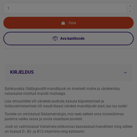
Osta
Ava kastitoode
KIRJELDUS
Suhkruvaba Oddlygood® mandlijook on imeliselt mahe ja värskendav,
naturaalse röstitud mandli maitsega.
Lisa smuutidele või värskele pudrule, kasuta küpsetamisel ja
toiduvalmistamisel või naudi klaasi värsket mandlijooki alati, kui isu tuleb!
Tootele on omistatud Südamemärgis, mis teeb sellest oma tooterühmas
parema valiku rasva ja soola sisalduse poolest.
Jook on valmistatud Vahemere piirkonnas kasvatatud mandlitest ning sellele
on lisatud D-, B2- ja B12-vitamiine ning kaltsiumi.