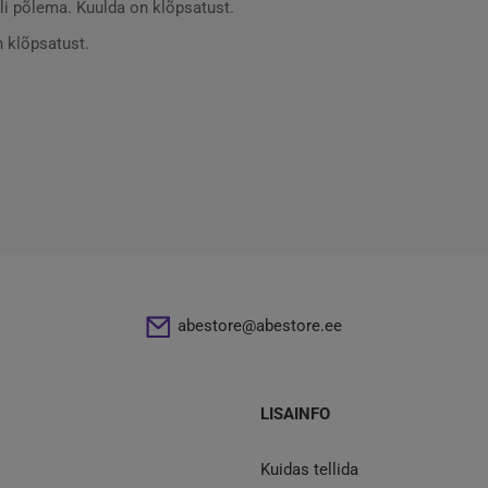
uli põlema. Kuulda on klõpsatust.
on klõpsatust.
abestore@abestore.ee
LISAINFO
Kuidas tellida