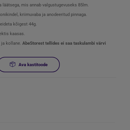
 läätsega, mis annab valgustugevuseks 85lm.
onikindel, kriimuvaba ja anodeeritud pinnaga.
eideta kõigest 44g.
lektis kaasas.
 ja kollane.
AbeStorest tellides ei saa taskulambi värvi
Ava kastitoode