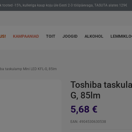
ik tooted -15%, kulleriga kaup koju üle Eesti 2-3 tööpäevaga, TASUTA alates 129€
US!
KAMPAANIAD
TOIT
JOOGID
ALKOHOL
LEMMIKL
ba taskulamp Mini LED KFL-G, 85lm
Toshiba taskul
G, 85lm
5,68 €
EAN: 4904530630538