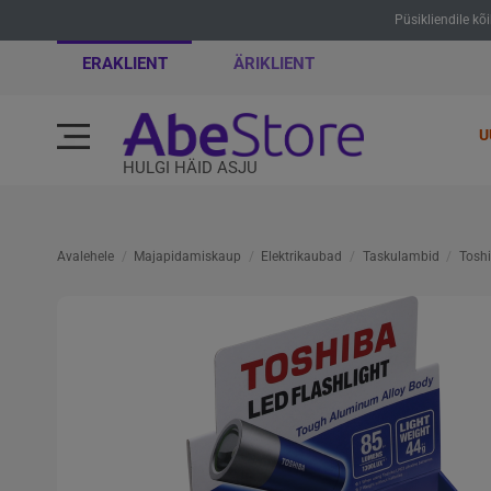
Püsikliendile kõ
ERAKLIENT
ÄRIKLIENT
U
HULGI HÄID ASJU
Avalehele
Majapidamiskaup
Elektrikaubad
Taskulambid
Toshi