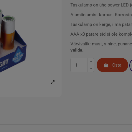
Taskulamp on ühe power LED ja
Alumiiniumist korpus. Korrosio
Taskulamp on kerge, ilma patar
AAA x3 patareisid ei ole komp
Värvivalik: must, sinine, punane
valida.
Osta