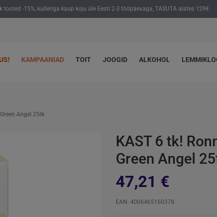
ik tooted -15%, kulleriga kaup koju üle Eesti 2-3 tööpäevaga, TASUTA alates 129€
US!
KAMPAANIAD
TOIT
JOOGID
ALKOHOL
LEMMIKL
 Green Angel 25tk
KAST 6 tk! Ron
Green Angel 25
47,21 €
EAN: 4006465160378