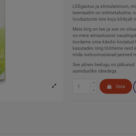
Lõõgastus ja stimulatsioon, mü
teemaailm on mitmetahuline, na
loodustoote teie koju kõikjalt
Meie kirg on tee ja see on olnu
on meie armastusest naudingut
toodame oma käsitsi korjatud t
kasutades ning töötleme neid s
mida iseloomustavad peened ma
See põnev teelugu on jätkunud –
uuenduslike ideedega.
Osta