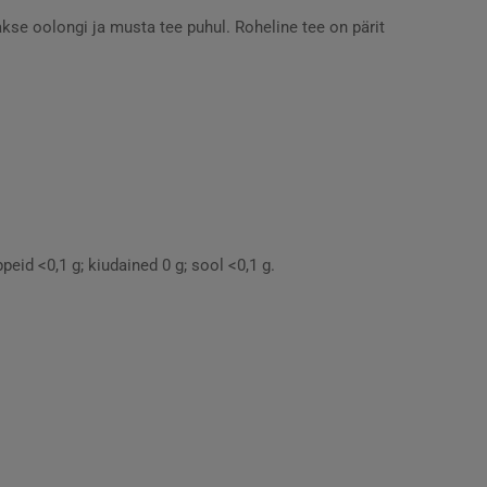
kse oolongi ja musta tee puhul. Roheline tee on pärit
peid <0,1 g; kiudained 0 g; sool <0,1 g.