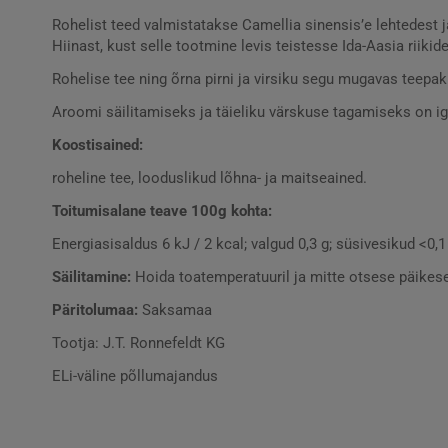
Rohelist teed valmistatakse Camellia sinensis’e lehtedest 
Hiinast, kust selle tootmine levis teistesse Ida-Aasia riikid
Rohelise tee ning õrna pirni ja virsiku segu mugavas teepa
Aroomi säilitamiseks ja täieliku värskuse tagamiseks on ig
Koostisained:
roheline tee, looduslikud lõhna- ja maitseained.
Toitumisalane teave 100g kohta:
Energiasisaldus 6 kJ / 2 kcal; valgud 0,3 g; süsivesikud <0,1 
Säilitamine:
Hoida toatemperatuuril ja mitte otsese päikes
Päritolumaa:
Saksamaa
Tootja: J.T. Ronnefeldt KG
ELi-väline põllumajandus