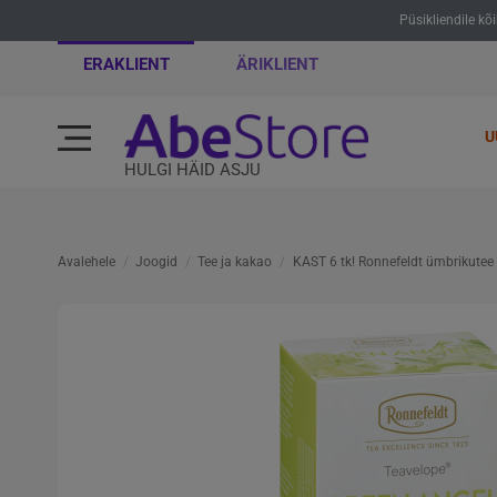
Püsikliendile kõ
ERAKLIENT
ÄRIKLIENT
U
HULGI HÄID ASJU
Avalehele
Joogid
Tee ja kakao
KAST 6 tk! Ronnefeldt ümbrikutee