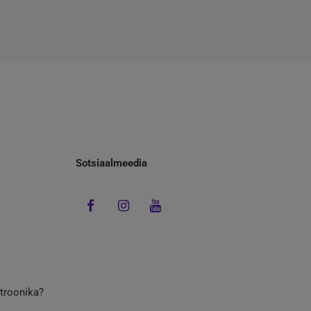
Sotsiaalmeedia
ktroonika?