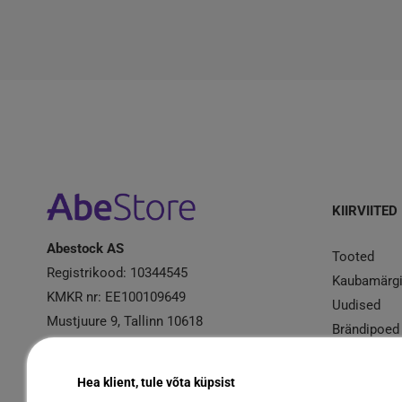
KIIRVIITED
Abestock AS
Tooted
Registrikood: 10344545
Kaubamärg
KMKR nr: EE100109649
Uudised
Mustjuure 9, Tallinn 10618
Brändipoed
Kampaania
Garantiire
Hea klient, tule võta küpsist