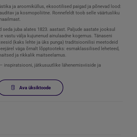
stika ja aroomiküllus, eksootilised paigad ja põnevad lood:
uditav ja kosmopoliitne. Ronnefeldt toob selle väärtusliku
 maailmast.
d seda juba alates 1823. aastast. Paljude aastate jooksul
e vastu välja kujunenud ainulaadne kogemus. Tänaseni
eesid (kaks lehte ja üks punga) traditsioonilisi meetodeid
eejärel väga õrnalt lõpptooteks: esmaklassilised leheteed,
itsed ja rikkalik maitseelamus.
 inspiratsiooni, jätkusuutlike lähenemisviiside ja
Ava üksiktoode