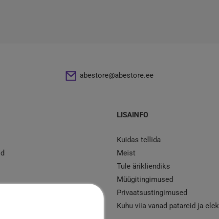
abestore@abestore.ee
LISAINFO
Kuidas tellida
id
Meist
Tule ärikliendiks
Müügitingimused
d
Privaatsustingimused
mont
Kuhu viia vanad patareid ja ele