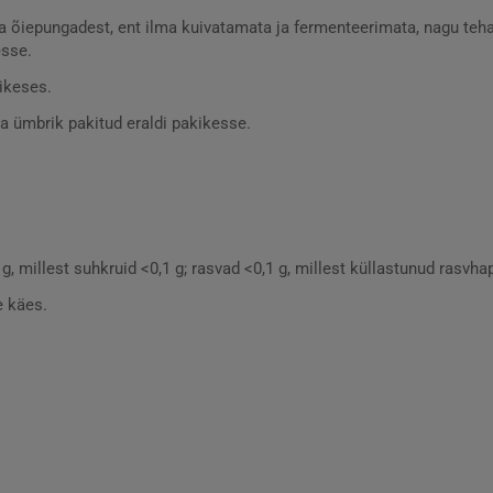
ja õiepungadest, ent ilma kuivatamata ja fermenteerimata, nagu teha
esse.
kikeses.
a ümbrik pakitud eraldi pakikesse.
g, millest suhkruid <0,1 g; rasvad <0,1 g, millest küllastunud rasvhap
e käes.