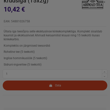
kruusiga (15x2g)
10,42 €
EAN: 54881026758
Üllata iga teesõpra selle eksklusiivse kinkekomplektiga. Komplekt sisaldab
kaunist ja eksklusiivset Ahmadi keraamilist kruusi ning 15 teekotti ilusas
kinkekarbis.
Komplektis on järgmised teesordid:
Roheline tee (5 teekotti)
Inglise hommikusöök (5 teekotti)
Sidruni-ingveritee (5 teekotti)
Osta