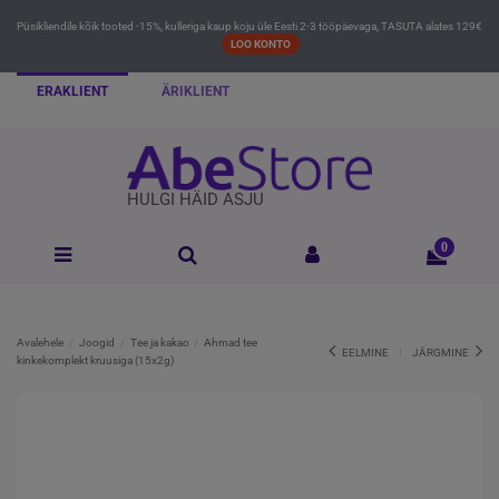
Püsikliendile kõik tooted -15%, kulleriga kaup koju üle Eesti 2-3 tööpäevaga, TASUTA alates 129€
LOO KONTO
ERAKLIENT
ÄRIKLIENT
HULGI HÄID ASJU
0
Avalehele
Joogid
Tee ja kakao
Ahmad tee
EELMINE
JÄRGMINE
kinkekomplekt kruusiga (15x2g)