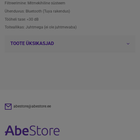
Filtreerimine: Mitmekihiline süsteem
Ühenduvus: Bluetooth (Tuya rakendus)
Tööheli tase: <30 dB
Toiteallikas: Juhtmega (ei ole juhtmevaba)
TOOTE ÜKSIKASJAD
abestore@abestore.ee