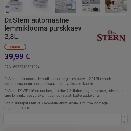
Dr.Stern automaatne
lemmiklooma purskkaev
2,8L
Otsas
39,99 €
EAN: 6973710601024
Dr.Stern automaatne lemmiklooma joogipurskkaev – 2,8 l Bluetooth-
juhtimisega joogilahendus kassidele ja väikestele koertele
Dr.Stern TK-WF116 on nutikas ja stiilne 2,8-liitrine joogipurskkaev, mis hoiab
sinu lemmiku vee värske, filtreeritud ja alati kättesaadavana.
Sobib suurepäraselt väiksematele lemmikutele ja mitme loomaga
majapidamisse.