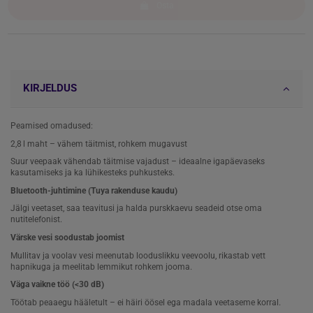
Osta
KIRJELDUS
Peamised omadused:
2,8 l maht – vähem täitmist, rohkem mugavust
Suur veepaak vähendab täitmise vajadust – ideaalne igapäevaseks
kasutamiseks ja ka lühikesteks puhkusteks.
Bluetooth-juhtimine (Tuya rakenduse kaudu)
Jälgi veetaset, saa teavitusi ja halda purskkaevu seadeid otse oma
nutitelefonist.
Värske vesi soodustab joomist
Mullitav ja voolav vesi meenutab looduslikku veevoolu, rikastab vett
hapnikuga ja meelitab lemmikut rohkem jooma.
Väga vaikne töö (<30 dB)
Töötab peaaegu hääletult – ei häiri öösel ega madala veetaseme korral.