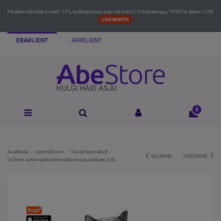
Püsikliendile kõik tooted -15%, kulleriga kaup koju üle Eesti 2-3 tööpäevaga, TASUTA alates 129€
LOO KONTO
ERAKLIENT
ÄRIKLIENT
HULGI HÄID ASJU
0
Avalehele
Lemmikloom
Teised lemmikud
EELMINE
JÄRGMINE
Dr.Stern automaatne lemmiklooma purskkaev 2,8L