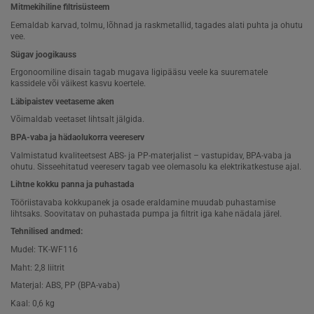
Mitmekihiline filtrisüsteem
Eemaldab karvad, tolmu, lõhnad ja raskmetallid, tagades alati puhta ja ohutu
vee.
Sügav joogikauss
Ergonoomiline disain tagab mugava ligipääsu veele ka suurematele
kassidele või väikest kasvu koertele.
Läbipaistev veetaseme aken
Võimaldab veetaset lihtsalt jälgida.
BPA-vaba ja hädaolukorra veereserv
Valmistatud kvaliteetsest ABS- ja PP-materjalist – vastupidav, BPA-vaba ja
ohutu. Sisseehitatud veereserv tagab vee olemasolu ka elektrikatkestuse ajal.
Lihtne kokku panna ja puhastada
Tööriistavaba kokkupanek ja osade eraldamine muudab puhastamise
lihtsaks. Soovitatav on puhastada pumpa ja filtrit iga kahe nädala järel.
Tehnilised andmed:
Mudel: TK-WF116
Maht: 2,8 liitrit
Materjal: ABS, PP (BPA-vaba)
Kaal: 0,6 kg