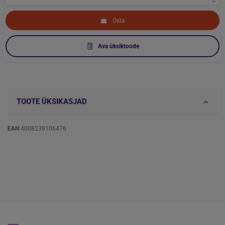
Osta
Ava üksiktoode
TOOTE ÜKSIKASJAD
EAN
4008239106476