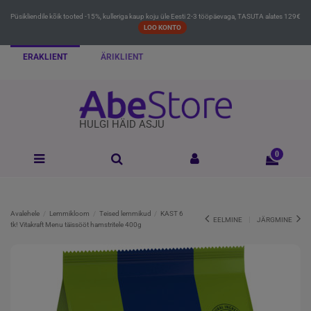
Püsikliendile kõik tooted -15%, kulleriga kaup koju üle Eesti 2-3 tööpäevaga, TASUTA alates 129€
LOO KONTO
ERAKLIENT
ÄRIKLIENT
HULGI HÄID ASJU
0
Avalehele
Lemmikloom
Teised lemmikud
KAST 6
EELMINE
JÄRGMINE
tk! Vitakraft Menu täissööt hamstritele 400g