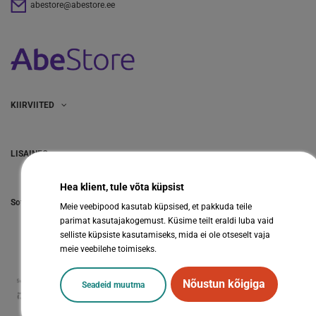
abestore@abestore.ee
KIIRVIITED
LISAINFO
Hea klient, tule võta küpsist
Sotsiaalmeedia
Meie veebipood kasutab küpsised, et pakkuda teile
parimat kasutajakogemust. Küsime teilt eraldi luba vaid
selliste küpsiste kasutamiseks, mida ei ole otseselt vaja
meie veebilehe toimiseks.
Nõustun kõigiga
Seadeid muutma